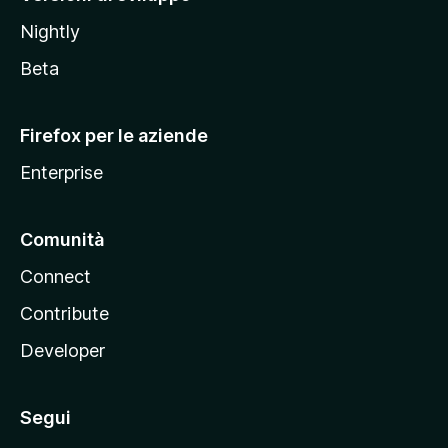
o
Nightly
z
i
Beta
l
l
Firefox per le aziende
a
Enterprise
Comunità
Connect
Contribute
Developer
Segui