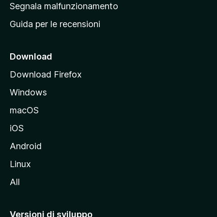
r
Segnala malfunzionamento
i
i
Guida per le recensioni
n
c
i
Download
p
Download Firefox
a
Windows
l
e
macOS
d
iOS
e
l
Android
s
Linux
i
All
t
o
M
Versioni di sviluppo