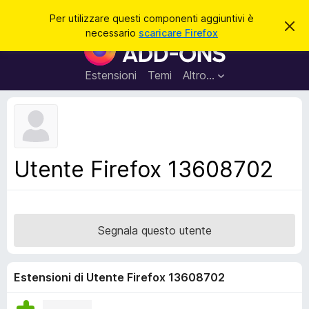
C
Accedi
Per utilizzare questi componenti aggiuntivi è
C
e
necessario
scaricare Firefox
h
C
r
i
o
u
c
d
m
Estensioni
Temi
Altro…
a
i
p
q
u
o
e
n
s
t
e
o
n
a
Utente Firefox 13608702
v
t
v
i
i
s
a
o
g
Segnala questo utente
g
i
u
Estensioni di Utente Firefox 13608702
n
t