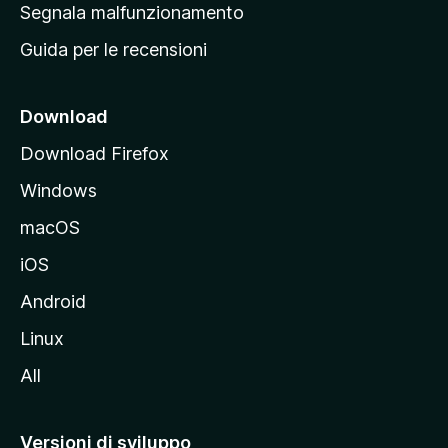
r
Segnala malfunzionamento
i
i
Guida per le recensioni
n
c
i
Download
p
Download Firefox
a
Windows
l
e
macOS
d
iOS
e
l
Android
s
Linux
i
All
t
o
M
Versioni di sviluppo