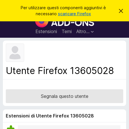
C
Accedi
Per utilizzare questi componenti aggiuntivi è
C
e
necessario
scaricare Firefox
h
C
r
i
o
u
c
d
m
Estensioni
Temi
Altro…
a
i
p
q
u
o
e
n
s
t
e
o
n
a
Utente Firefox 13605028
v
t
v
i
i
s
a
o
g
Segnala questo utente
g
i
u
Estensioni di Utente Firefox 13605028
n
t