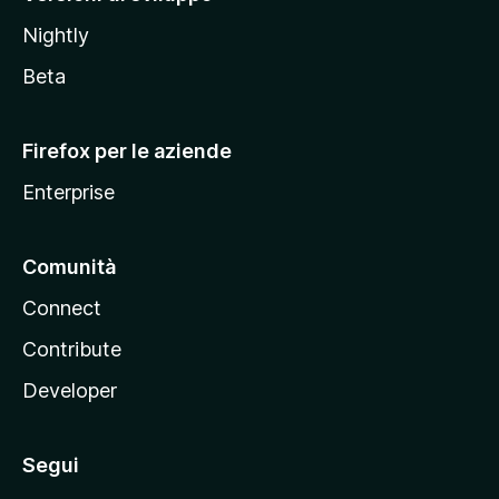
o
Nightly
z
i
Beta
l
l
Firefox per le aziende
a
Enterprise
Comunità
Connect
Contribute
Developer
Segui