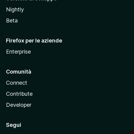
o
Nightly
z
i
Beta
l
l
Firefox per le aziende
a
Enterprise
Comunità
Connect
Contribute
Developer
Segui