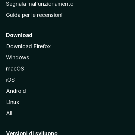
r
Segnala malfunzionamento
i
i
Guida per le recensioni
n
c
i
Download
p
Download Firefox
a
Windows
l
e
macOS
d
iOS
e
l
Android
s
Linux
i
All
t
o
M
Versioni di sviluppo