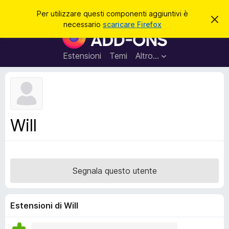
C
Accedi
Per utilizzare questi componenti aggiuntivi è
C
e
necessario
scaricare Firefox
h
C
r
i
o
u
c
d
m
Estensioni
Temi
Altro…
a
i
p
q
u
o
e
n
s
t
e
o
n
a
Will
v
t
v
i
i
s
a
o
g
Segnala questo utente
g
i
u
Estensioni di Will
n
t