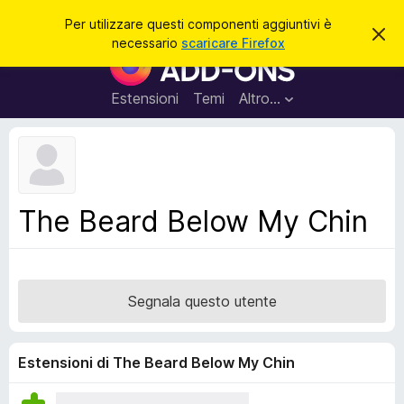
C
Accedi
Per utilizzare questi componenti aggiuntivi è
C
e
necessario
scaricare Firefox
h
C
r
i
o
u
c
d
m
Estensioni
Temi
Altro…
a
i
p
q
u
o
e
n
s
t
e
o
n
a
The Beard Below My Chin
v
t
v
i
i
s
a
o
g
Segnala questo utente
g
i
u
Estensioni di The Beard Below My Chin
n
t