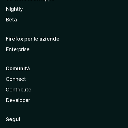
o
Nightly
z
i
Beta
l
l
Firefox per le aziende
a
Enterprise
Comunità
Connect
Contribute
Developer
Segui