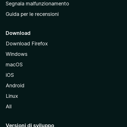
r
Segnala malfunzionamento
i
i
Guida per le recensioni
n
c
i
Download
p
Download Firefox
a
Windows
l
e
macOS
d
iOS
e
l
Android
s
Linux
i
All
t
o
M
Versioni di sviluppo