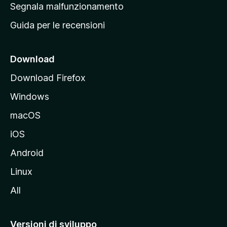
r
Segnala malfunzionamento
i
i
Guida per le recensioni
n
c
i
Download
p
Download Firefox
a
Windows
l
e
macOS
d
iOS
e
l
Android
s
Linux
i
All
t
o
M
Versioni di sviluppo