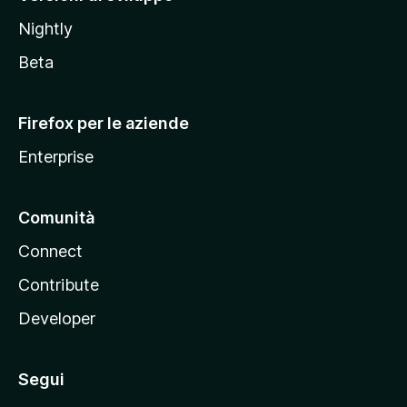
o
Nightly
z
i
Beta
l
l
Firefox per le aziende
a
Enterprise
Comunità
Connect
Contribute
Developer
Segui