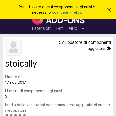
C
Accedi
Per utilizzare questi componenti aggiuntivi è
C
e
necessario
scaricare Firefox
h
C
r
i
o
u
c
d
m
Estensioni
Temi
Altro…
a
i
p
q
u
o
Sviluppatore di componenti
e
n
s
aggiuntivi
t
e
o
n
a
stoically
v
t
v
i
i
s
Utente da
a
o
17 nov 2017
g
g
Numero di componenti aggiuntivi
i
3
u
Media delle valutazioni per i componenti aggiuntivi di questo
n
sviluppatore
t
V