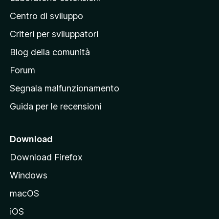
i
a
l
o
Centro di sviluppo
g
u
n
t
i
i
Criteri per sviluppatori
a
n
z
Blog della comunità
a
i
p
Forum
o
n
r
Segnala malfunzionamento
i
i
Guida per le recensioni
n
c
i
Download
p
Download Firefox
a
Windows
l
e
macOS
d
iOS
e