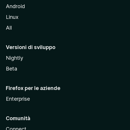
l
Android
s
Linux
i
All
t
o
M
Versioni di sviluppo
o
Nightly
z
i
Beta
l
l
Firefox per le aziende
a
Enterprise
Comunità
Connect