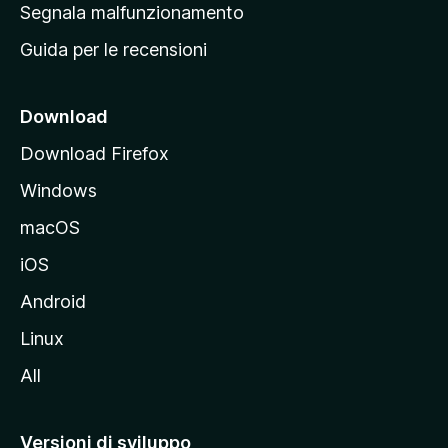
r
Segnala malfunzionamento
i
i
Guida per le recensioni
n
c
i
Download
p
Download Firefox
a
Windows
l
e
macOS
d
iOS
e
l
Android
s
Linux
i
All
t
o
M
Versioni di sviluppo