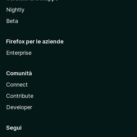
o
Nightly
z
i
Beta
l
l
Firefox per le aziende
a
Enterprise
Comunità
Connect
Contribute
Developer
Segui