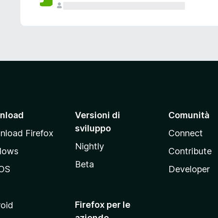
nload
Versioni di
Comunità
sviluppo
load Firefox
Connect
Nightly
dows
Contribute
Beta
OS
Developer
Firefox per le
oid
aziende