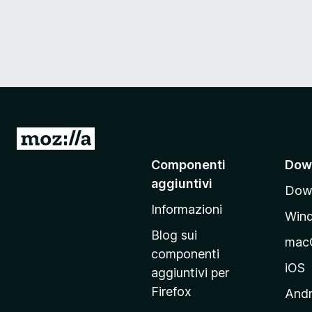
V
a
Componenti
Dow
i
aggiuntivi
Down
a
Informazioni
l
Win
l
Blog sui
mac
a
componenti
p
iOS
aggiuntivi per
a
Firefox
Andr
g