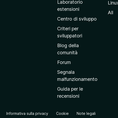
Laboratorio
Linu
i
estensioni
n
All
a
Centro di sviluppo
p
Criteri per
r
sviluppatori
i
Blog della
n
comunità
c
i
Forum
p
Segnala
a
malfunzionamento
l
Guida per le
e
recensioni
d
e
l
Informativa sulla privacy
Cookie
Note legali