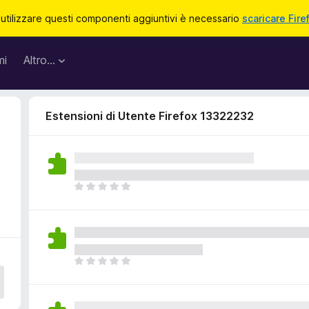
 utilizzare questi componenti aggiuntivi è necessario
scaricare Fire
mi
Altro…
Estensioni di Utente Firefox 13322232
N
o
n
c
i
s
N
o
o
n
n
o
c