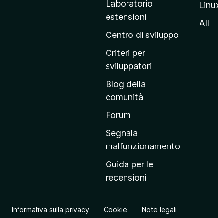
Laboratorio
Linu
i
estensioni
n
All
a
Centro di sviluppo
p
Criteri per
r
sviluppatori
i
Blog della
n
comunità
c
i
Forum
p
Segnala
a
malfunzionamento
l
Guida per le
e
recensioni
d
e
l
Informativa sulla privacy
Cookie
Note legali