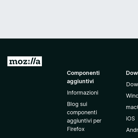
V
a
Componenti
Dow
i
aggiuntivi
Down
a
Informazioni
l
Win
l
Blog sui
mac
a
componenti
p
iOS
aggiuntivi per
a
Firefox
Andr
g