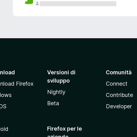
nload
Versioni di
Comunità
sviluppo
load Firefox
Connect
Nightly
dows
Contribute
Beta
OS
Developer
Firefox per le
oid
aziende