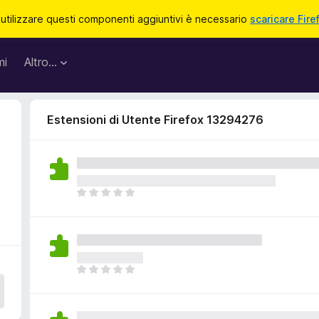
 utilizzare questi componenti aggiuntivi è necessario
scaricare Fire
mi
Altro…
Estensioni di Utente Firefox 13294276
4
N
o
n
c
i
s
N
o
o
n
n
o
c