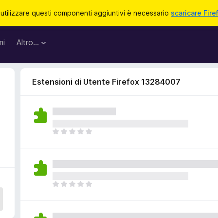
 utilizzare questi componenti aggiuntivi è necessario
scaricare Fire
mi
Altro…
Estensioni di Utente Firefox 13284007
N
o
n
c
i
s
N
o
o
n
n
o
c