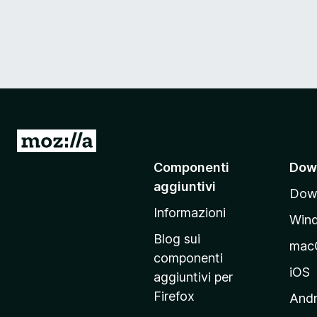
V
a
Componenti
Dow
i
aggiuntivi
Down
a
Informazioni
l
Win
l
Blog sui
mac
a
componenti
p
iOS
aggiuntivi per
a
Firefox
Andr
g