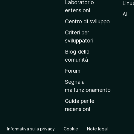
Laboratorio
Linu
i
estensioni
n
All
a
Centro di sviluppo
p
Criteri per
r
sviluppatori
i
Blog della
n
comunità
c
i
Forum
p
Segnala
a
malfunzionamento
l
Guida per le
e
recensioni
d
e
l
Informativa sulla privacy
Cookie
Note legali