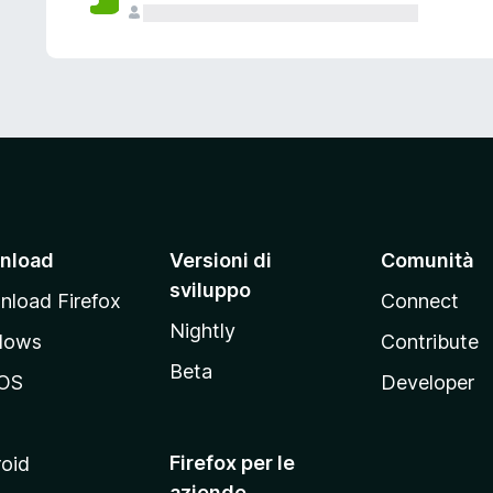
nload
Versioni di
Comunità
sviluppo
load Firefox
Connect
Nightly
dows
Contribute
Beta
OS
Developer
Firefox per le
oid
aziende