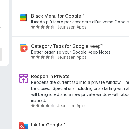
t
a
a
l
4
u
Black Menu for Google™
s
t
Il modo più facile per accedere all'universo Google
o
Jeurissen Apps
u
a
V
5
t
a
a
l
4
u
Category Tabs for Google Keep™
,
t
Better organize your Google Keep Notes
Jeurissen Apps
4
a
V
s
t
a
u
a
l
5
4
u
Reopen in Private
,
t
Reopens the current tab into a private window. The 
5
a
be closed. Special urls including urls starting with
s
t
will be ignored and a new private window with abo
u
a
instead.
Jeurissen Apps
5
4
V
,
a
3
l
s
u
Ink for Google™