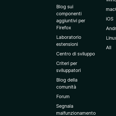
l
Blog sui
mac
a
componenti
p
iOS
aggiuntivi per
a
Firefox
Andr
g
Laboratorio
Linu
i
estensioni
n
All
a
Centro di sviluppo
p
Criteri per
r
sviluppatori
i
Blog della
n
comunità
c
i
Forum
p
Segnala
a
malfunzionamento