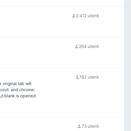
2.412 utenti
264 utenti
192 utenti
original tab will
 about: and chrome:
ut:blank is opened
73 utenti