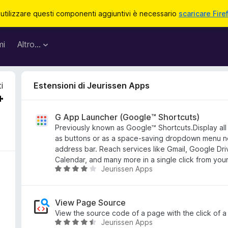
 utilizzare questi componenti aggiuntivi è necessario
scaricare Fire
mi
Altro…
i
Estensioni di Jeurissen Apps
G App Launcher (Google™ Shortcuts)
Previously known as Google™ Shortcuts.Display all
as buttons or as a space-saving dropdown menu n
address bar. Reach services like Gmail, Google Dri
Calendar, and many more in a single click from you
Jeurissen Apps
V
a
l
u
View Page Source
t
View the source code of a page with the click of a
Jeurissen Apps
a
V