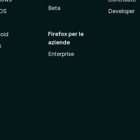
Beta
OS
Developer
Firefox per le
oid
aziende
x
Enterprise