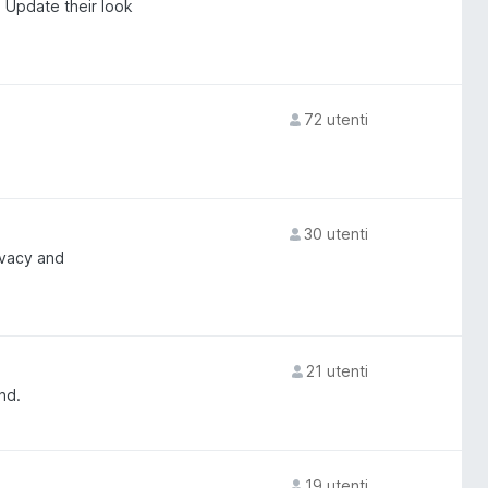
. Update their look
72 utenti
30 utenti
ivacy and
21 utenti
nd.
19 utenti