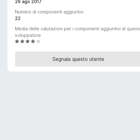
26 ago 2017
i
Numero di componenti aggiuntivi
v
22
i
p
Media delle valutazioni per i componenti aggiuntivi di quest
e
sviluppatore
V
r
a
F
l
i
Segnala questo utente
u
r
t
e
a
f
t
o
a
4
x
,
2
s
u
5