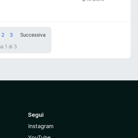
2
3
Successiva
a 1 di 3
Segui
Instagram
YouTube