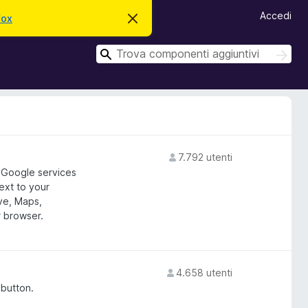
Accedi
fox
C
h
i
C
u
C
d
e
e
i
r
r
q
c
u
c
a
e
a
s
t
o
a
7.792 utenti
v
 Google services
v
i
ext to your
s
ve, Maps,
o
r browser.
4.658 utenti
 button.