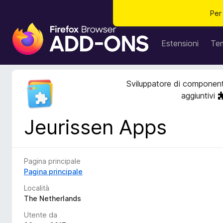
Per
C
o
Estensioni
Te
m
p
o
Sviluppatore di component
n
aggiuntivi
e
n
Jeurissen Apps
t
i
a
g
Pagina principale
g
Pagina principale
i
Località
u
The Netherlands
n
Utente da
t