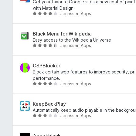
u
t
Get your favorite Google sites a new coat of paint
5
a
with Material Design
Jeurissen Apps
t
V
a
a
3
l
,
u
Black Menu for Wikipedia
9
t
Easy access to the Wikipedia Universe
Jeurissen Apps
s
a
V
u
t
a
5
a
l
4
u
CSPBlocker
,
t
Block certain web features to improve security, pr
1
a
performance.
Jeurissen Apps
s
t
V
u
a
a
5
4
l
,
u
KeepBackPlay
3
t
Automatically keep audio playable in the backgrou
Jeurissen Apps
s
a
V
u
t
a
5
a
l
4
u
About:black