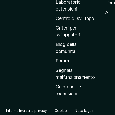
Laboratorio
Linu
i
estensioni
n
All
a
Centro di sviluppo
p
Criteri per
r
sviluppatori
i
Blog della
n
comunità
c
i
Forum
p
Segnala
a
malfunzionamento
l
Guida per le
e
recensioni
d
e
l
Informativa sulla privacy
Cookie
Note legali