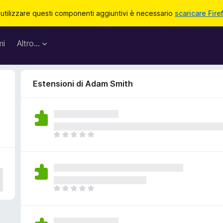
 utilizzare questi componenti aggiuntivi è necessario
scaricare Fire
mi
Altro…
Estensioni di Adam Smith
N
o
n
c
i
s
N
o
o
n
n
o
c