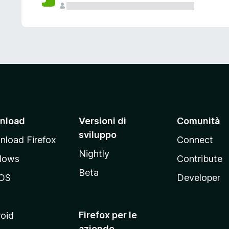
nload
Versioni di
Comunità
sviluppo
load Firefox
Connect
Nightly
dows
Contribute
Beta
OS
Developer
Firefox per le
oid
aziende