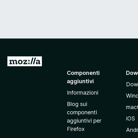
V
a
Componenti
Dow
i
aggiuntivi
Down
a
Informazioni
l
Win
l
Blog sui
mac
a
componenti
p
iOS
aggiuntivi per
a
Firefox
Andr
g