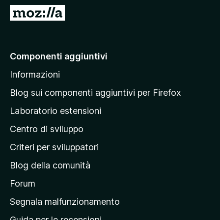
i
V
v
a
i
i
p
a
Componenti aggiuntivi
e
l
r
Informazioni
l
F
a
i
Blog sui componenti aggiuntivi per Firefox
r
p
Laboratorio estensioni
e
a
f
Centro di sviluppo
g
o
i
Criteri per sviluppatori
x
n
Blog della comunità
a
p
Forum
r
Segnala malfunzionamento
i
Guida per le recensioni