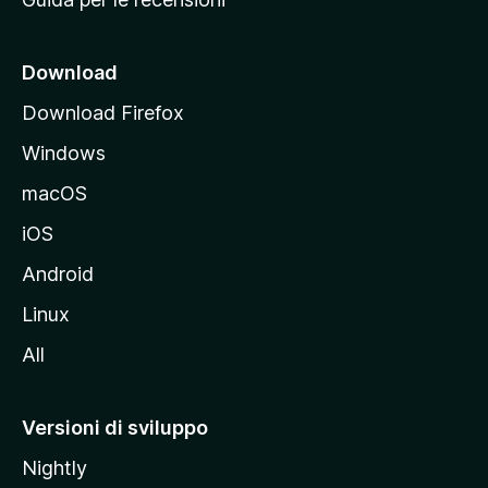
n
c
i
Download
p
Download Firefox
a
Windows
l
e
macOS
d
iOS
e
l
Android
s
Linux
i
All
t
o
M
Versioni di sviluppo
o
Nightly
z