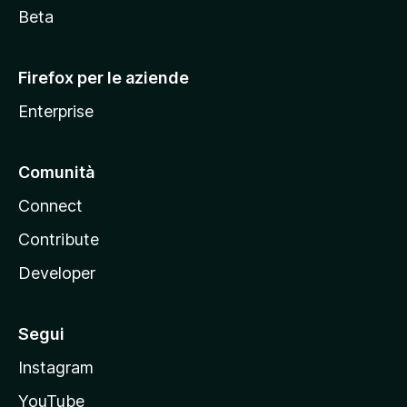
i
Beta
l
l
Firefox per le aziende
a
Enterprise
Comunità
Connect
Contribute
Developer
Segui
Instagram
YouTube