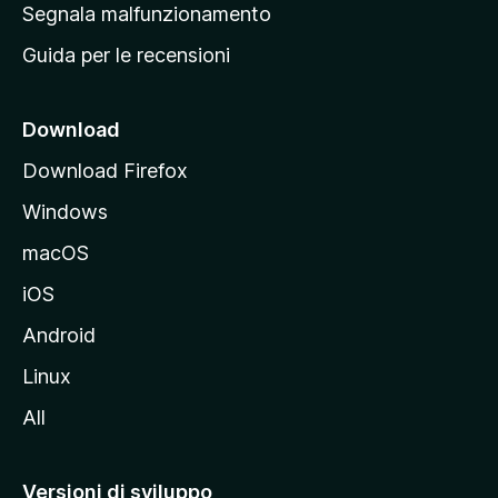
r
Segnala malfunzionamento
i
i
Guida per le recensioni
n
c
i
Download
p
Download Firefox
a
Windows
l
e
macOS
d
iOS
e
l
Android
s
Linux
i
All
t
o
M
Versioni di sviluppo