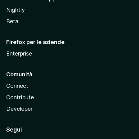
o
Nightly
z
i
Beta
l
l
Firefox per le aziende
a
Enterprise
Comunità
Connect
Contribute
Developer
Segui