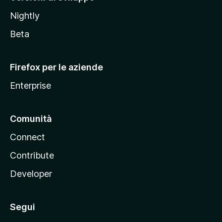
o
Nightly
z
i
Beta
l
l
Firefox per le aziende
a
Enterprise
Comunità
Connect
Contribute
Developer
Segui