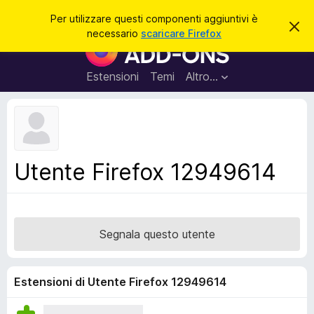
C
Accedi
Per utilizzare questi componenti aggiuntivi è
C
e
necessario
scaricare Firefox
h
C
r
i
o
u
c
d
m
Estensioni
Temi
Altro…
a
i
p
q
u
o
e
n
s
t
e
o
n
a
Utente Firefox 12949614
v
t
v
i
i
s
a
o
g
Segnala questo utente
g
i
u
Estensioni di Utente Firefox 12949614
n
t