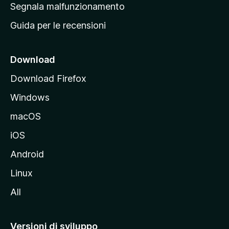
r
Segnala malfunzionamento
i
i
Guida per le recensioni
n
c
i
Download
p
Download Firefox
a
Windows
l
e
macOS
d
iOS
e
l
Android
s
Linux
i
All
t
o
M
Versioni di sviluppo