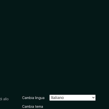
Cambia lingua
i allo
Cambia tema