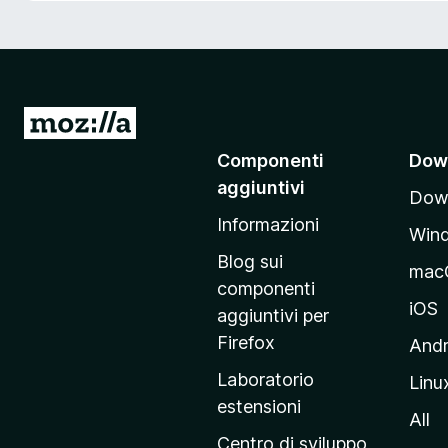
i
v
i
p
e
V
r
a
Componenti
Dow
F
i
i
aggiuntivi
Down
a
r
Informazioni
l
e
Win
l
f
Blog sui
mac
o
a
componenti
x
p
iOS
aggiuntivi per
a
Firefox
Andr
g
Laboratorio
Linu
i
estensioni
n
All
a
Centro di sviluppo