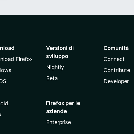
nload
Versioni di
Comunità
sviluppo
load Firefox
Connect
Nightly
dows
Contribute
Beta
OS
Developer
Firefox per le
oid
aziende
x
Enterprise