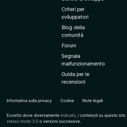
p
Criteri per
r
sviluppatori
i
Blog della
n
comunità
c
i
Forum
p
Segnala
a
malfunzionamento
l
Guida per le
e
recensioni
d
e
l
Informativa sulla privacy
Cookie
Note legali
s
i
Eccetto dove diversamente
indicato
, i contenuti su questo sito
t
stesso modo 3.0
o versioni successive.