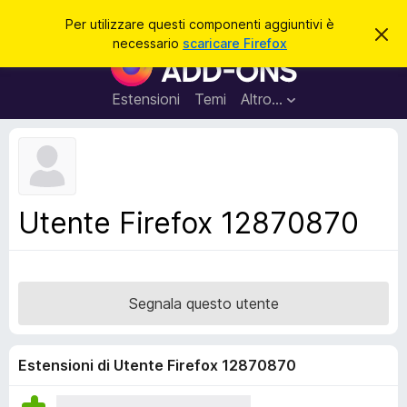
C
Accedi
Per utilizzare questi componenti aggiuntivi è
C
e
necessario
scaricare Firefox
h
C
r
i
o
u
c
d
m
Estensioni
Temi
Altro…
a
i
p
q
u
o
e
n
s
t
e
o
n
a
Utente Firefox 12870870
v
t
v
i
i
s
a
o
g
Segnala questo utente
g
i
u
Estensioni di Utente Firefox 12870870
n
t