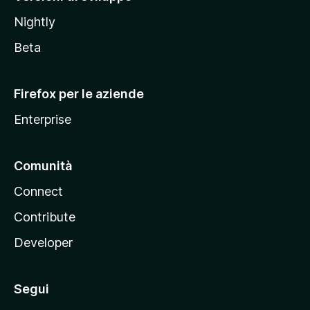
o
Nightly
z
i
Beta
l
l
Firefox per le aziende
a
Enterprise
Comunità
Connect
Contribute
Developer
Segui