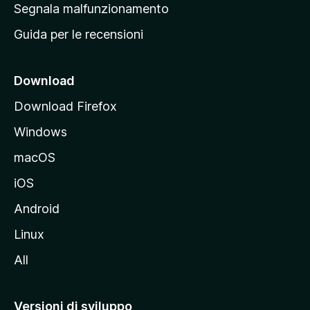
r
Segnala malfunzionamento
i
i
Guida per le recensioni
n
c
i
Download
p
Download Firefox
a
Windows
l
e
macOS
d
iOS
e
l
Android
s
Linux
i
All
t
o
M
Versioni di sviluppo