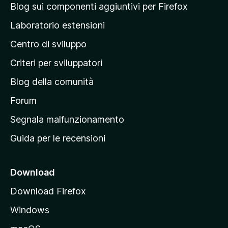
i
a
a
Blog sui componenti aggiuntivi per Firefox
a
v
p
z
Laboratorio estensioni
a
i
a
l
o
Centro di sviluppo
g
u
n
t
i
i
Criteri per sviluppatori
a
n
z
Blog della comunità
a
i
p
Forum
o
n
r
Segnala malfunzionamento
i
i
Guida per le recensioni
n
c
i
Download
p
Download Firefox
a
Windows
l
e