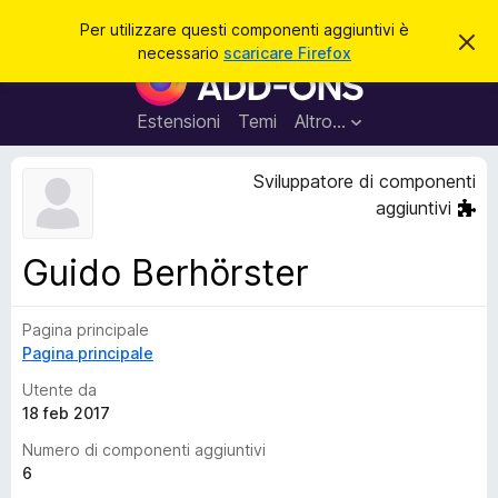
C
Accedi
Per utilizzare questi componenti aggiuntivi è
C
e
necessario
scaricare Firefox
h
C
r
i
o
u
c
d
m
Estensioni
Temi
Altro…
a
i
p
q
u
o
Sviluppatore di componenti
e
n
s
aggiuntivi
t
e
o
n
a
Guido Berhörster
v
t
v
i
i
s
Pagina principale
a
o
Pagina principale
g
g
Utente da
i
18 feb 2017
u
Numero di componenti aggiuntivi
n
6
t