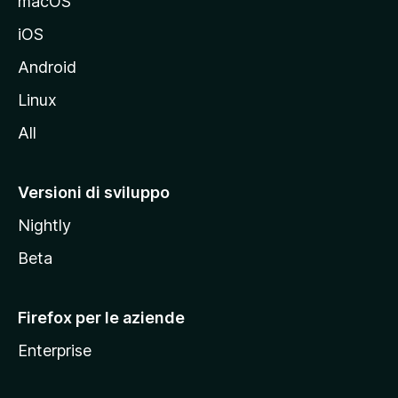
macOS
d
iOS
e
l
Android
s
Linux
i
All
t
o
M
Versioni di sviluppo
o
Nightly
z
i
Beta
l
l
Firefox per le aziende
a
Enterprise