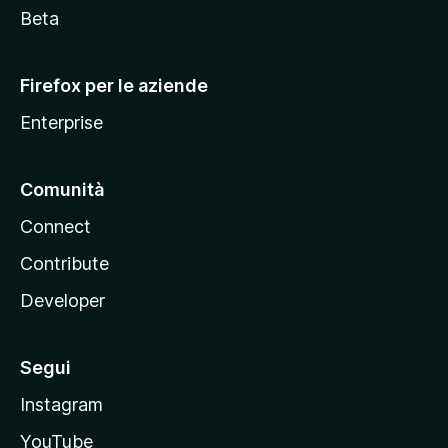
i
Beta
l
l
Firefox per le aziende
a
Enterprise
Comunità
Connect
Contribute
Developer
Segui
Instagram
YouTube