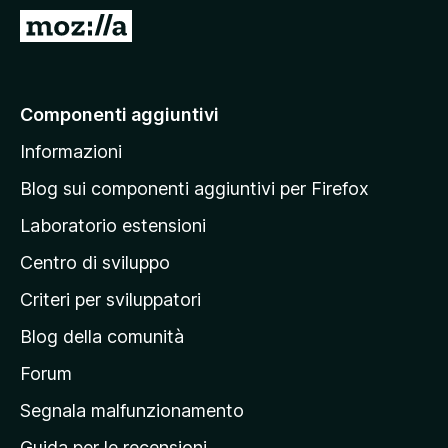
i
V
v
a
i
i
p
a
Componenti aggiuntivi
e
l
r
Informazioni
l
F
a
i
Blog sui componenti aggiuntivi per Firefox
r
p
Laboratorio estensioni
e
a
f
Centro di sviluppo
g
o
i
Criteri per sviluppatori
x
n
Blog della comunità
a
p
Forum
r
Segnala malfunzionamento
i
Guida per le recensioni