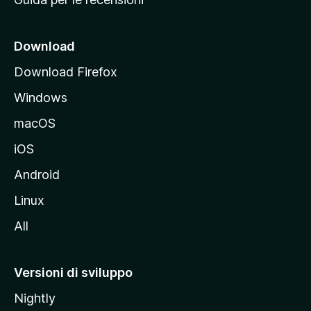
n
c
i
Download
p
Download Firefox
a
Windows
l
e
macOS
d
iOS
e
l
Android
s
Linux
i
All
t
o
M
Versioni di sviluppo
o
Nightly
z