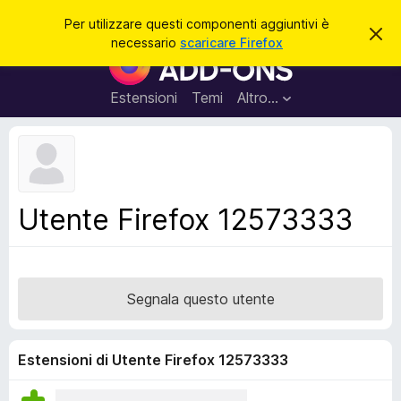
C
Accedi
Per utilizzare questi componenti aggiuntivi è
C
e
necessario
scaricare Firefox
h
C
r
i
o
u
c
d
m
Estensioni
Temi
Altro…
a
i
p
q
u
o
e
n
s
t
e
o
n
a
Utente Firefox 12573333
v
t
v
i
i
s
a
o
g
Segnala questo utente
g
i
u
Estensioni di Utente Firefox 12573333
n
t