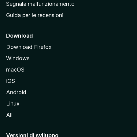
r
Segnala malfunzionamento
i
i
Guida per le recensioni
n
c
i
Download
p
Download Firefox
a
Windows
l
e
macOS
d
iOS
e
l
Android
s
Linux
i
All
t
o
M
Versioni di sviluppo