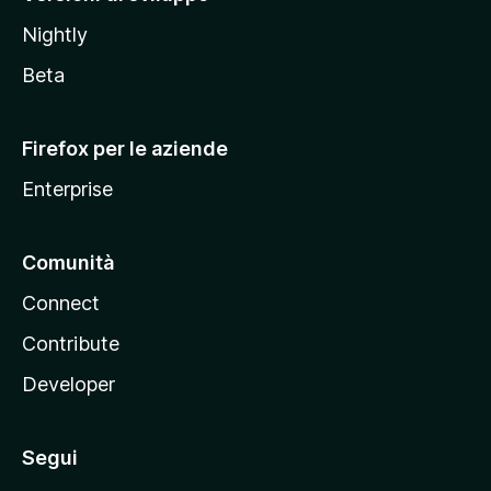
o
Nightly
z
i
Beta
l
l
Firefox per le aziende
a
Enterprise
Comunità
Connect
Contribute
Developer
Segui