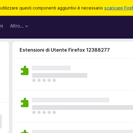
 utilizzare questi componenti aggiuntivi è necessario
scaricare Fire
mi
Altro…
Estensioni di Utente Firefox 12388277
N
o
n
c
i
s
N
o
o
n
n
o
c