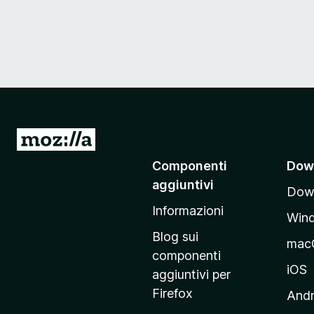
V
a
Componenti
Dow
i
aggiuntivi
Down
a
Informazioni
l
Win
l
Blog sui
mac
a
componenti
p
iOS
aggiuntivi per
a
Firefox
Andr
g