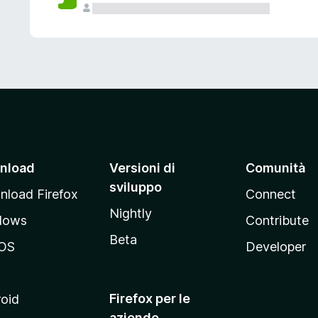
nload
Versioni di
Comunità
sviluppo
load Firefox
Connect
Nightly
dows
Contribute
Beta
OS
Developer
Firefox per le
oid
aziende