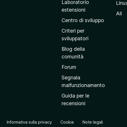
Laboratorio
Linu
i
estensioni
n
All
a
Centro di sviluppo
p
Criteri per
r
sviluppatori
i
Blog della
n
comunità
c
i
Forum
p
Segnala
a
malfunzionamento
l
Guida per le
e
recensioni
d
e
l
Informativa sulla privacy
Cookie
Note legali