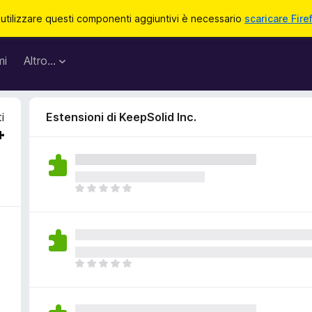
 utilizzare questi componenti aggiuntivi è necessario
scaricare Fire
mi
Altro…
i
Estensioni di KeepSolid Inc.
N
o
n
c
i
s
N
o
o
n
n
o
c