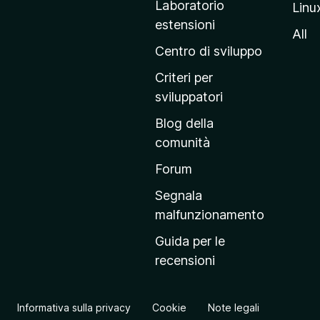
Laboratorio
Linu
i
estensioni
n
All
a
Centro di sviluppo
p
Criteri per
r
sviluppatori
i
Blog della
n
comunità
c
i
Forum
p
Segnala
a
malfunzionamento
l
Guida per le
e
recensioni
d
e
l
Informativa sulla privacy
Cookie
Note legali