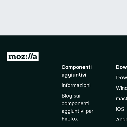
V
a
Componenti
Dow
i
aggiuntivi
Down
a
Informazioni
l
Win
l
Blog sui
mac
a
componenti
p
iOS
aggiuntivi per
a
Firefox
Andr
g