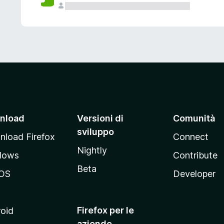
nload
Versioni di
Comunità
sviluppo
load Firefox
Connect
Nightly
dows
Contribute
Beta
OS
Developer
Firefox per le
oid
aziende