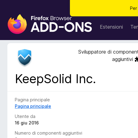
Per
C
o
Estensioni
Te
m
p
o
Sviluppatore di component
n
aggiuntivi
e
n
KeepSolid Inc.
t
i
a
g
Pagina principale
g
Pagina principale
i
Utente da
u
16 giu 2016
n
Numero di componenti aggiuntivi
t