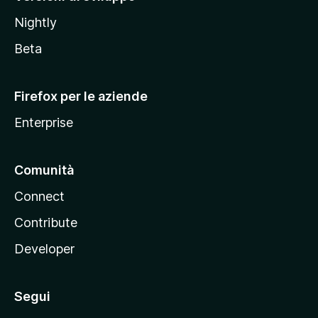
o
Nightly
z
i
Beta
l
l
Firefox per le aziende
a
Enterprise
Comunità
Connect
Contribute
Developer
Segui