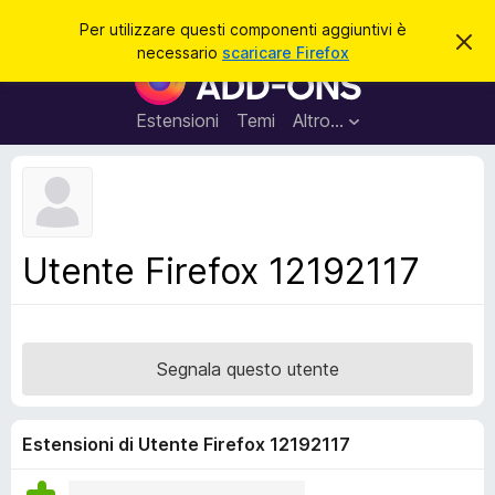
C
Accedi
Per utilizzare questi componenti aggiuntivi è
C
e
necessario
scaricare Firefox
h
C
r
i
o
u
c
d
m
Estensioni
Temi
Altro…
a
i
p
q
u
o
e
n
s
t
e
o
n
a
Utente Firefox 12192117
v
t
v
i
i
s
a
o
g
Segnala questo utente
g
i
u
Estensioni di Utente Firefox 12192117
n
t