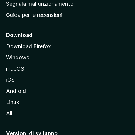
r
Segnala malfunzionamento
i
i
Guida per le recensioni
n
c
i
Download
p
Download Firefox
a
Windows
l
e
macOS
d
iOS
e
l
Android
s
Linux
i
All
t
o
M
Versioni di sviluppo