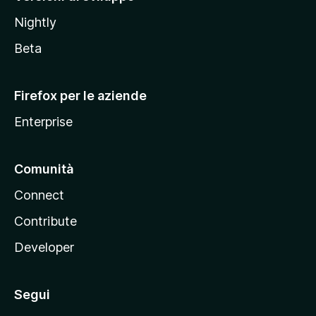
o
Nightly
z
i
Beta
l
l
Firefox per le aziende
a
Enterprise
Comunità
Connect
Contribute
Developer
Segui