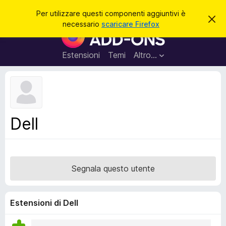
C
Accedi
Per utilizzare questi componenti aggiuntivi è
C
e
necessario
scaricare Firefox
h
C
r
i
o
u
c
d
m
Estensioni
Temi
Altro…
a
i
p
q
u
o
e
n
s
t
e
o
n
a
Dell
v
t
v
i
i
s
a
o
g
Segnala questo utente
g
i
u
Estensioni di Dell
n
t