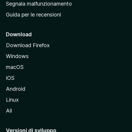
r
Segnala malfunzionamento
i
i
Guida per le recensioni
n
c
i
Download
p
Download Firefox
a
Windows
l
e
macOS
d
iOS
e
l
Android
s
Linux
i
All
t
o
M
Versioni di sviluppo