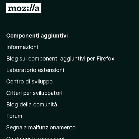
i
V
v
a
i
i
p
a
Componenti aggiuntivi
e
l
r
Informazioni
l
F
a
i
Blog sui componenti aggiuntivi per Firefox
r
p
Laboratorio estensioni
e
a
f
Centro di sviluppo
g
o
i
Criteri per sviluppatori
x
n
Blog della comunità
a
p
Forum
r
Segnala malfunzionamento
i
Guida per le recensioni