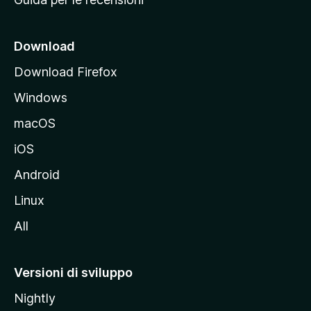
n
c
i
Download
p
Download Firefox
a
Windows
l
e
macOS
d
iOS
e
l
Android
s
Linux
i
All
t
o
M
Versioni di sviluppo
o
Nightly
z