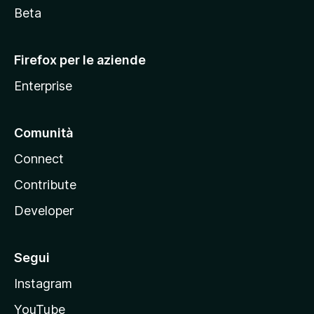
i
Beta
l
l
Firefox per le aziende
a
Enterprise
Comunità
Connect
Contribute
Developer
Segui
Instagram
YouTube