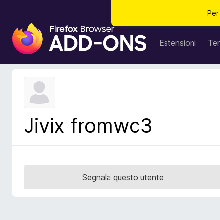
Per
C
o
Estensioni
Te
m
p
o
n
e
n
Jivix fromwc3
t
i
a
g
g
Segnala questo utente
i
u
n
t