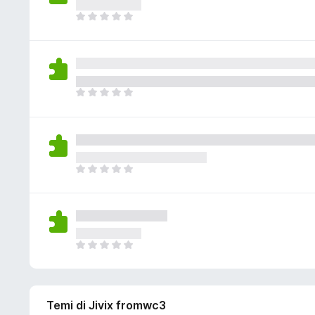
i
i
a
v
n
s
N
z
a
c
o
o
i
l
o
n
n
o
u
r
o
c
n
t
a
a
i
i
a
v
n
s
N
z
a
c
o
o
i
l
o
n
n
o
u
r
o
c
n
t
a
a
i
i
a
v
n
s
N
z
a
c
o
o
i
l
o
n
n
o
u
r
o
c
n
t
a
a
i
i
a
v
n
s
N
z
a
c
o
o
i
l
o
n
n
o
u
r
o
c
n
t
a
a
Temi di Jivix fromwc3
i
i
a