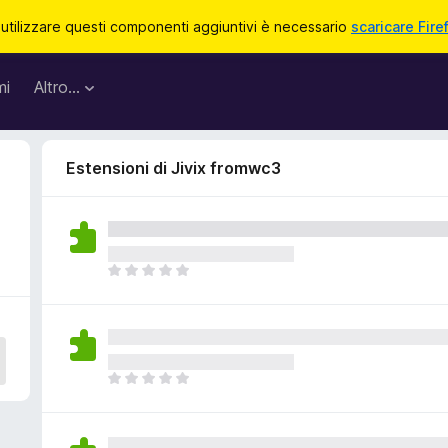
 utilizzare questi componenti aggiuntivi è necessario
scaricare Fire
mi
Altro…
Estensioni di Jivix fromwc3
N
o
n
c
i
s
N
o
o
n
n
o
c