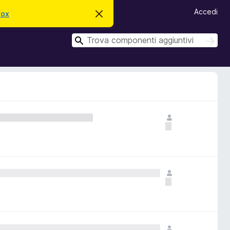
Accedi
fox
C
h
i
C
u
C
d
e
e
i
r
r
q
c
u
c
a
e
a
s
t
o
a
v
v
i
s
o