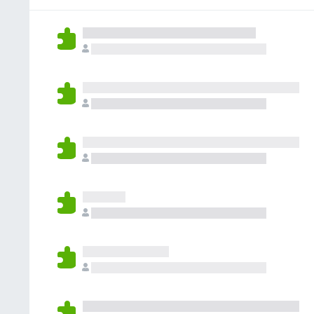
v
n
s
z
a
c
o
i
l
o
n
o
u
r
o
n
t
a
a
i
a
v
n
z
a
c
i
l
o
o
u
r
n
t
a
i
a
v
z
a
i
l
o
u
n
t
i
a
z
i
o
n
i