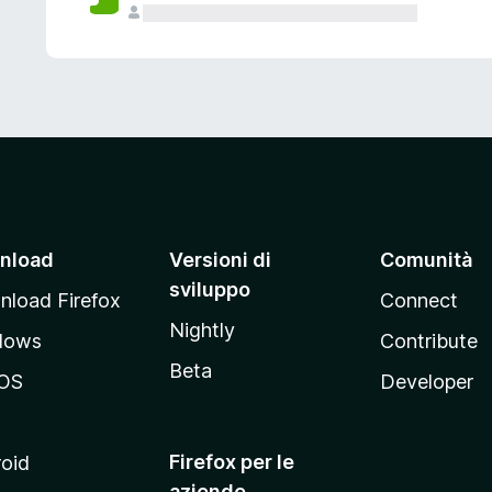
nload
Versioni di
Comunità
sviluppo
load Firefox
Connect
Nightly
dows
Contribute
Beta
OS
Developer
Firefox per le
oid
aziende