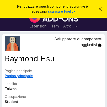
C
Accedi
Per utilizzare questi componenti aggiuntivi è
C
e
necessario
scaricare Firefox
h
C
r
i
o
u
c
d
m
Estensioni
Temi
Altro…
a
i
p
q
u
o
Sviluppatore di componenti
e
n
s
aggiuntivi
t
e
o
n
a
Raymond Hsu
v
t
v
i
i
s
Pagina principale
a
o
Pagina principale
g
g
Località
i
Taiwan
u
Occupazione
n
Student
t