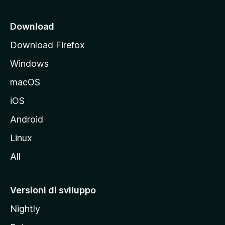
c
i
Download
p
Download Firefox
a
Windows
l
e
macOS
d
iOS
e
l
Android
s
Linux
i
All
t
o
M
Versioni di sviluppo
o
Nightly
z