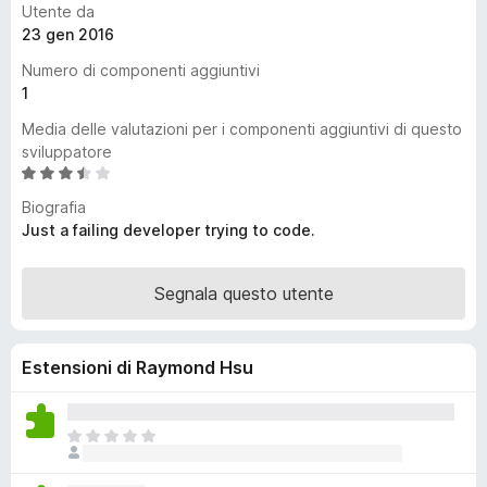
Utente da
i
23 gen 2016
v
Numero di componenti aggiuntivi
i
1
p
e
Media delle valutazioni per i componenti aggiuntivi di questo
r
sviluppatore
V
F
a
i
Biografia
l
r
Just a failing developer trying to code.
u
e
t
f
a
Segnala questo utente
o
t
x
a
3
Estensioni di Raymond Hsu
,
7
s
N
u
o
5
n