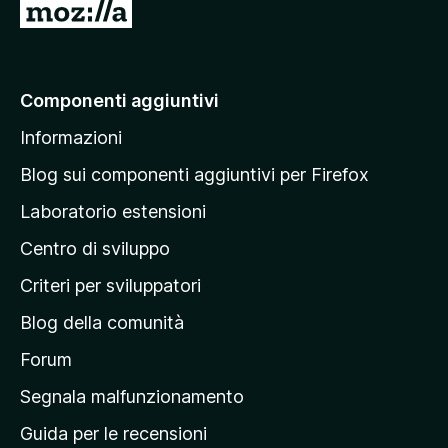
o
o
V
o
u
n
n
r
a
t
i
o
a
a
i
a
v
z
n
a
a
Componenti aggiuntivi
i
c
l
l
o
o
Informazioni
u
l
n
r
t
i
a
a
Blog sui componenti aggiuntivi per Firefox
a
v
p
z
Laboratorio estensioni
a
i
a
l
o
Centro di sviluppo
g
u
n
t
i
i
Criteri per sviluppatori
a
n
z
Blog della comunità
a
i
p
Forum
o
n
r
Segnala malfunzionamento
i
i
Guida per le recensioni
n