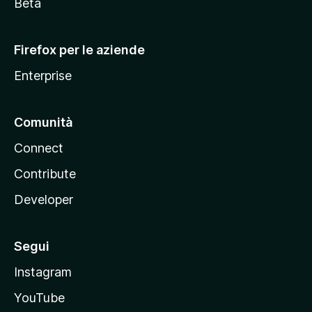
i
Beta
l
l
Firefox per le aziende
a
Enterprise
Comunità
Connect
Contribute
Developer
Segui
Instagram
YouTube