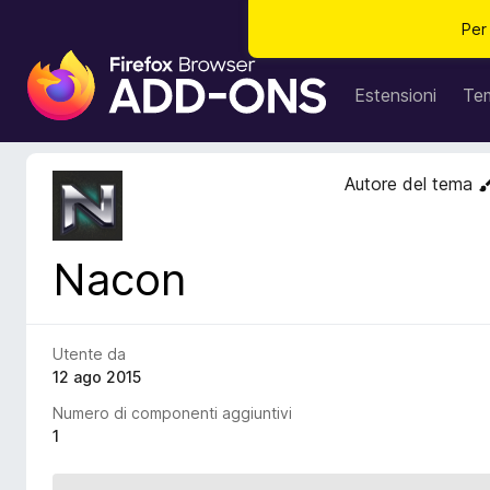
Per
C
o
Estensioni
Te
m
p
o
Autore del tema
n
e
n
Nacon
t
i
a
g
Utente da
g
12 ago 2015
i
Numero di componenti aggiuntivi
u
1
n
t