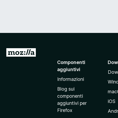
V
a
Componenti
Dow
i
aggiuntivi
Down
a
Informazioni
l
Win
l
Blog sui
mac
a
componenti
p
iOS
aggiuntivi per
a
Firefox
Andr
g