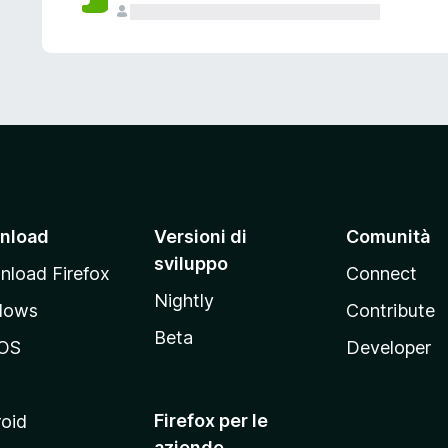
nload
Versioni di
Comunità
sviluppo
load Firefox
Connect
Nightly
dows
Contribute
Beta
OS
Developer
Firefox per le
oid
aziende