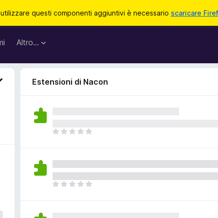
 utilizzare questi componenti aggiuntivi è necessario
scaricare Fire
mi
Altro…
Estensioni di Nacon
N
o
n
c
i
s
N
o
o
n
n
o
c