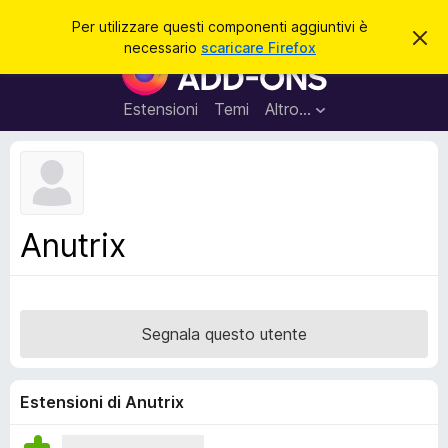
C
Accedi
Per utilizzare questi componenti aggiuntivi è
C
e
necessario
scaricare Firefox
h
C
r
i
o
u
c
d
m
Estensioni
Temi
Altro…
a
i
p
q
u
o
e
n
s
t
e
o
n
a
Anutrix
v
t
v
i
i
s
a
o
g
Segnala questo utente
g
i
u
Estensioni di Anutrix
n
t