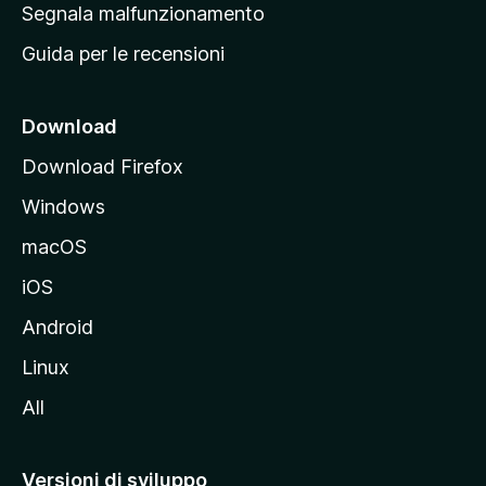
r
Segnala malfunzionamento
i
i
Guida per le recensioni
n
c
i
Download
p
Download Firefox
a
Windows
l
e
macOS
d
iOS
e
l
Android
s
Linux
i
All
t
o
M
Versioni di sviluppo