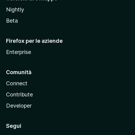
o
Nightly
z
i
Beta
l
l
Firefox per le aziende
a
Enterprise
Comunità
Connect
Contribute
Developer
Segui