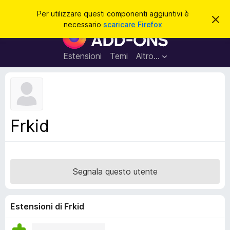
C
Accedi
Per utilizzare questi componenti aggiuntivi è
C
e
necessario
scaricare Firefox
h
C
r
i
o
u
c
d
m
Estensioni
Temi
Altro…
a
i
p
q
u
o
e
n
s
t
e
o
n
a
Frkid
v
t
v
i
i
s
a
o
g
Segnala questo utente
g
i
u
Estensioni di Frkid
n
t