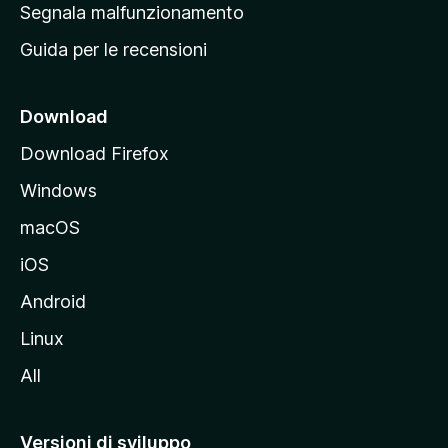
r
Segnala malfunzionamento
i
i
Guida per le recensioni
n
c
i
Download
p
Download Firefox
a
Windows
l
e
macOS
d
iOS
e
l
Android
s
Linux
i
All
t
o
M
Versioni di sviluppo