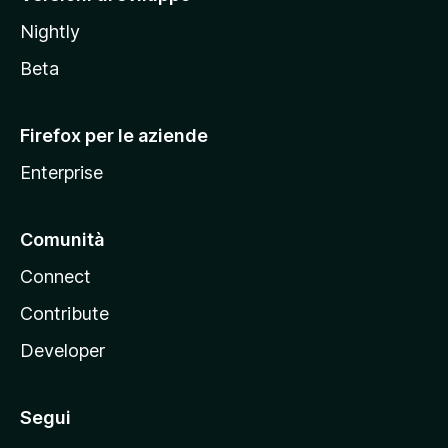
o
Nightly
z
i
Beta
l
l
Firefox per le aziende
a
Enterprise
Comunità
Connect
Contribute
Developer
Segui