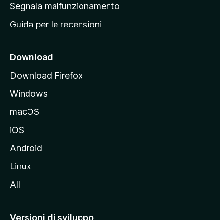
r
Segnala malfunzionamento
i
i
Guida per le recensioni
n
c
i
Download
p
Download Firefox
a
Windows
l
e
macOS
d
iOS
e
l
Android
s
Linux
i
All
t
o
M
Versioni di sviluppo