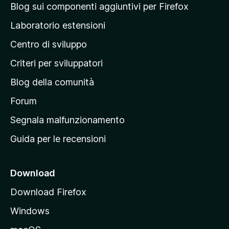
i
a
a
Blog sui componenti aggiuntivi per Firefox
a
v
p
z
Laboratorio estensioni
a
i
a
l
o
Centro di sviluppo
g
u
n
t
i
i
Criteri per sviluppatori
a
n
z
Blog della comunità
a
i
p
Forum
o
n
r
Segnala malfunzionamento
i
i
Guida per le recensioni
n
c
i
Download
p
Download Firefox
a
Windows
l
e