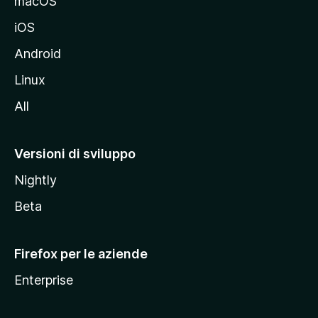
macOS
d
iOS
e
l
Android
s
Linux
i
All
t
o
M
Versioni di sviluppo
o
Nightly
z
i
Beta
l
l
Firefox per le aziende
a
Enterprise