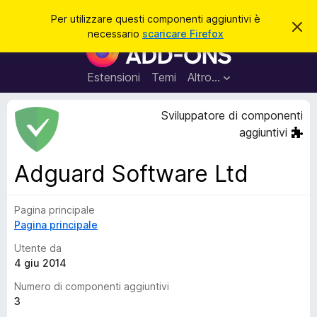
C
Accedi
Per utilizzare questi componenti aggiuntivi è
C
e
necessario
scaricare Firefox
h
C
r
i
o
u
c
d
m
Estensioni
Temi
Altro…
a
i
p
q
u
o
Sviluppatore di componenti
e
n
s
aggiuntivi
t
e
o
n
a
Adguard Software Ltd
v
t
v
i
i
s
Pagina principale
a
o
Pagina principale
g
g
Utente da
i
4 giu 2014
u
Numero di componenti aggiuntivi
n
3
t