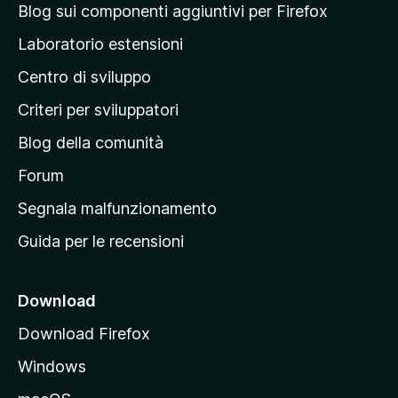
i
a
a
Blog sui componenti aggiuntivi per Firefox
a
v
p
z
Laboratorio estensioni
a
i
a
l
o
Centro di sviluppo
g
u
n
t
i
i
Criteri per sviluppatori
a
n
z
Blog della comunità
a
i
p
Forum
o
n
r
Segnala malfunzionamento
i
i
Guida per le recensioni
n
c
i
Download
p
Download Firefox
a
Windows
l
e