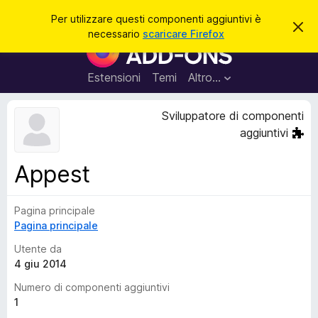
C
Accedi
Per utilizzare questi componenti aggiuntivi è
C
e
necessario
scaricare Firefox
h
C
r
i
o
u
c
d
m
Estensioni
Temi
Altro…
a
i
p
q
u
o
Sviluppatore di componenti
e
n
s
aggiuntivi
t
e
o
n
a
Appest
v
t
v
i
i
s
Pagina principale
a
o
Pagina principale
g
g
Utente da
i
4 giu 2014
u
Numero di componenti aggiuntivi
n
1
t