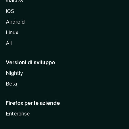
macOS
d
iOS
e
l
Android
s
Linux
i
All
t
o
M
Versioni di sviluppo
o
Nightly
z
i
Beta
l
l
Firefox per le aziende
a
Enterprise