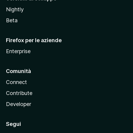
o
Nightly
z
i
Beta
l
l
Firefox per le aziende
a
Enterprise
Comunità
Connect
Contribute
Developer
Segui