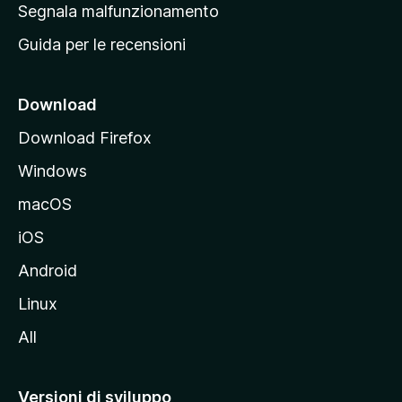
r
Segnala malfunzionamento
i
i
Guida per le recensioni
n
c
i
Download
p
Download Firefox
a
Windows
l
e
macOS
d
iOS
e
l
Android
s
Linux
i
All
t
o
M
Versioni di sviluppo