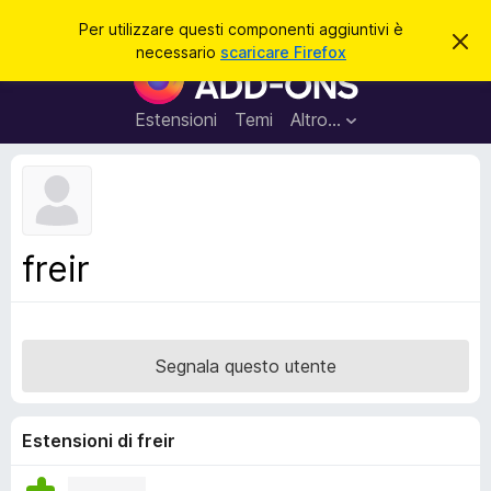
C
Accedi
Per utilizzare questi componenti aggiuntivi è
C
e
necessario
scaricare Firefox
h
C
r
i
o
u
c
d
m
Estensioni
Temi
Altro…
a
i
p
q
u
o
e
n
s
t
e
o
n
a
freir
v
t
v
i
i
s
a
o
g
Segnala questo utente
g
i
u
Estensioni di freir
n
t