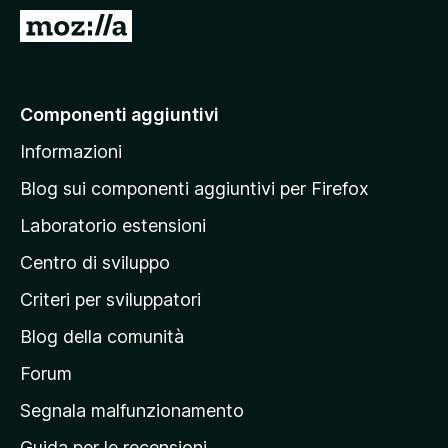
i
V
v
a
i
i
p
a
Componenti aggiuntivi
e
l
r
Informazioni
l
F
a
i
Blog sui componenti aggiuntivi per Firefox
r
p
Laboratorio estensioni
e
a
f
Centro di sviluppo
g
o
i
Criteri per sviluppatori
x
n
Blog della comunità
a
p
Forum
r
Segnala malfunzionamento
i
Guida per le recensioni