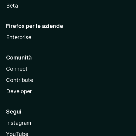
i
Beta
l
l
Firefox per le aziende
a
Enterprise
Comunità
Connect
Contribute
Developer
Segui
Instagram
YouTube