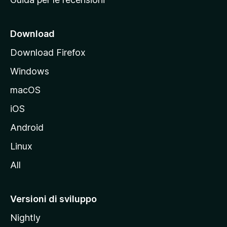
n
c
i
Download
p
Download Firefox
a
Windows
l
e
macOS
d
iOS
e
l
Android
s
Linux
i
All
t
o
M
Versioni di sviluppo
o
Nightly
z