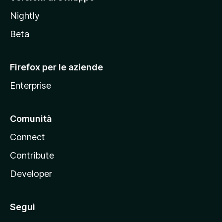
o
Nightly
z
i
Beta
l
l
Firefox per le aziende
a
Enterprise
Comunità
Connect
Contribute
Developer
Segui