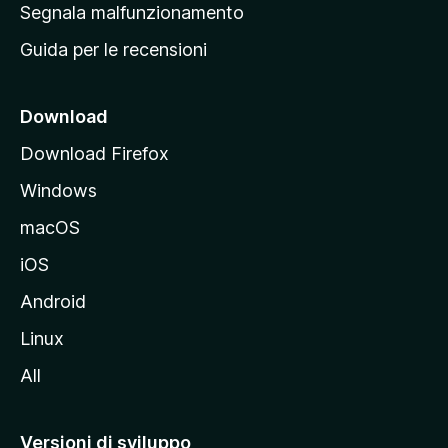
r
Segnala malfunzionamento
i
i
Guida per le recensioni
n
c
i
Download
p
Download Firefox
a
Windows
l
e
macOS
d
iOS
e
l
Android
s
Linux
i
All
t
o
M
Versioni di sviluppo