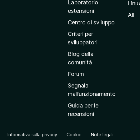
Laboratorio
Linu
i
estensioni
n
All
a
Centro di sviluppo
p
Criteri per
r
sviluppatori
i
Blog della
n
comunità
c
i
Forum
p
Segnala
a
malfunzionamento
l
Guida per le
e
recensioni
d
e
l
Informativa sulla privacy
Cookie
Note legali