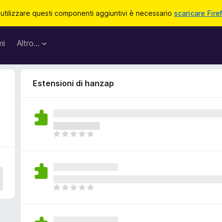
 utilizzare questi componenti aggiuntivi è necessario
scaricare Fire
mi
Altro…
Estensioni di hanzap
N
o
n
c
i
s
N
o
o
n
n
o
c