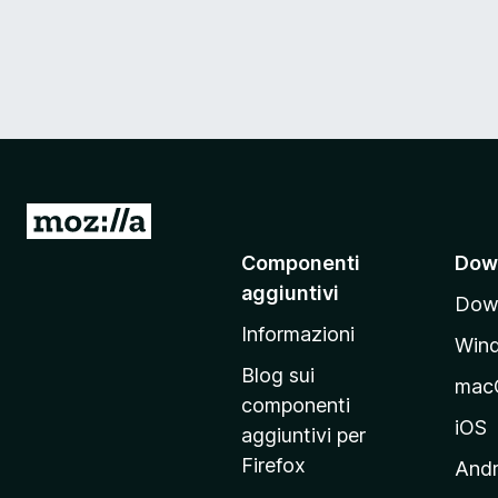
V
a
Componenti
Dow
i
aggiuntivi
Down
a
Informazioni
l
Win
l
Blog sui
mac
a
componenti
p
iOS
aggiuntivi per
a
Firefox
Andr
g