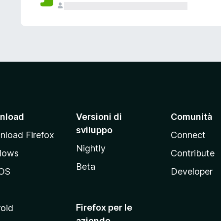
nload
Versioni di
Comunità
sviluppo
load Firefox
Connect
Nightly
dows
Contribute
Beta
OS
Developer
Firefox per le
oid
aziende