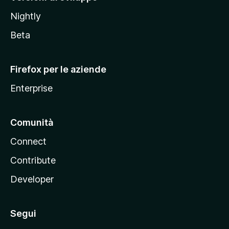
o
Nightly
z
i
Beta
l
l
Firefox per le aziende
a
Enterprise
Comunità
Connect
Contribute
Developer
Segui