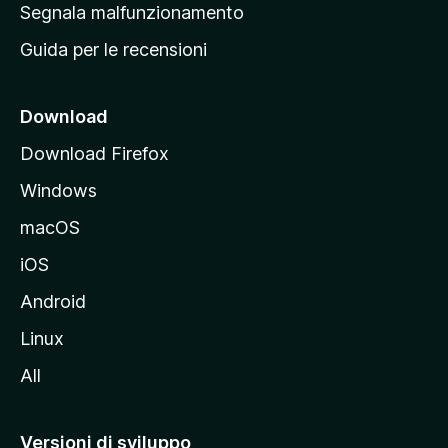
r
Segnala malfunzionamento
i
i
Guida per le recensioni
n
c
i
Download
p
Download Firefox
a
Windows
l
e
macOS
d
iOS
e
l
Android
s
Linux
i
All
t
o
M
Versioni di sviluppo