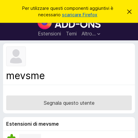
C
Accedi
Per utilizzare questi componenti aggiuntivi è
C
e
necessario
scaricare Firefox
h
C
r
i
o
u
c
d
m
Estensioni
Temi
Altro…
a
i
p
q
u
o
e
n
s
t
e
o
n
a
mevsme
v
t
v
i
i
s
a
o
g
Segnala questo utente
g
i
u
Estensioni di mevsme
n
t