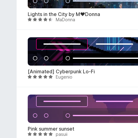
t
a
Lights in the City by M♥Donna
4
MaDonna
V
,
a
8
l
s
u
u
t
5
a
t
a
[Animated] Cyberpunk Lo-Fi
4
Eugenio
V
,
a
7
l
s
u
u
t
5
a
t
a
Pink summer sunset
4
pasuii
V
,