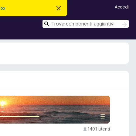
Accedi
fox
C
h
i
C
u
C
d
e
e
i
r
r
q
c
u
c
a
e
a
s
t
o
a
v
v
i
s
o
1401 utenti