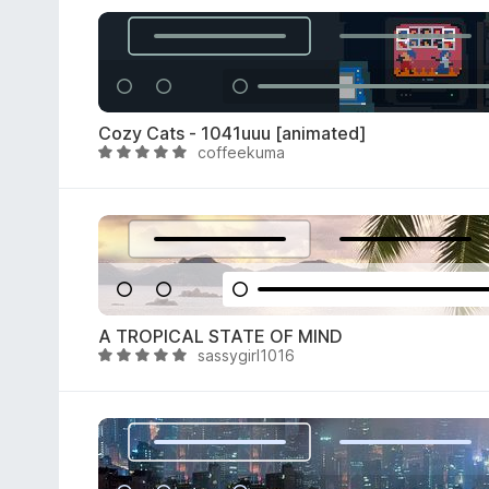
s
u
u
t
5
a
t
a
Cozy Cats - 1041uuu [animated]
4
coffeekuma
V
,
a
8
l
s
u
u
t
5
a
t
a
A TROPICAL STATE OF MIND
4
sassygirl1016
V
,
a
8
l
s
u
u
t
5
a