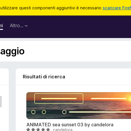
 utilizzare questi componenti aggiuntivi è necessario
scaricare Fire
mi
Altro…
saggio
Risultati di ricerca
ANIMATED sea sunset 03 by candelora
candelora
V