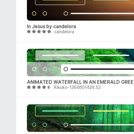
t
5
a
t
a
In Jesus by candelora
4
candelora
V
,
a
5
l
s
u
u
t
5
a
t
a
ANIMATED WATERFALL IN AN EMERALD GREE
4
Kikuko-1364601426.52
V
,
a
8
l
s
u
u
t
5
a
t
a