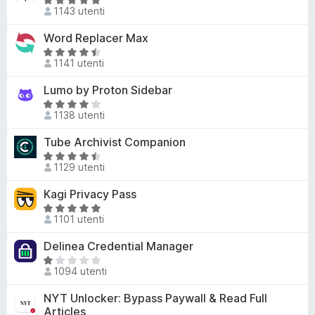
V
3
t
1143 utenti
u
a
,
a
5
l
7
Word Replacer Max
t
u
s
V
a
t
1141 utenti
u
a
4
a
5
l
,
Lumo by Proton Sidebar
t
u
5
a
V
t
s
1138 utenti
5
a
a
u
s
l
Tube Archivist Companion
t
5
u
u
a
V
5
t
1129 utenti
4
a
a
,
l
Kagi Privacy Pass
t
5
u
a
V
s
t
1101 utenti
4
a
u
a
s
l
Delinea Credential Manager
5
t
u
u
a
V
5
t
1094 utenti
4
a
a
,
l
NYT Unlocker: Bypass Paywall & Read Full
t
4
u
Articles
a