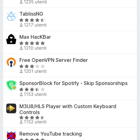
,
1235 utenti
a
a
8
t
l
TablissNG
s
a
u
V
u
5
t
1217 utenti
a
5
s
a
l
u
Max HacKBar
t
u
5
V
a
t
1210 utenti
a
2
a
l
,
Free OpenVPN Server Finder
t
u
9
a
V
t
s
1201 utenti
4
a
a
u
,
l
SponsorBlock for Spotify - Skip Sponsorships
t
5
7
u
a
V
s
t
1153 utenti
5
a
u
a
s
l
M3U8/HLS Player with Custom Keyboard
5
t
u
u
Controls
a
5
t
V
2
1152 utenti
a
a
,
t
l
8
Remove YouTube tracking
a
u
s