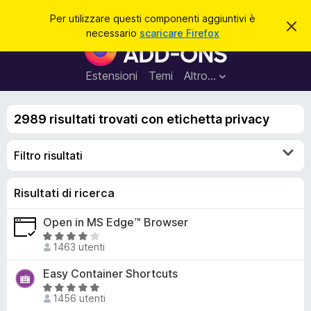
C
Accedi
Per utilizzare questi componenti aggiuntivi è
C
e
necessario
scaricare Firefox
h
C
r
i
o
u
c
d
m
Estensioni
Temi
Altro…
a
i
p
q
u
o
e
2989 risultati trovati con etichetta privacy
n
s
t
e
o
Filtro risultati
n
a
v
t
v
i
Risultati di ricerca
i
s
a
o
Open in MS Edge™ Browser
g
V
g
1463 utenti
a
i
l
Easy Container Shortcuts
u
u
V
n
t
1456 utenti
a
t
a