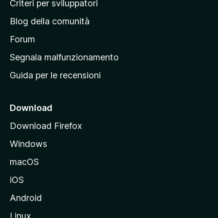
Criteri per sviluppatori
n
Blog della comunità
a
p
Forum
r
Segnala malfunzionamento
i
Guida per le recensioni
n
c
i
Download
p
Download Firefox
a
Windows
l
e
macOS
d
iOS
e
l
Android
s
Linux