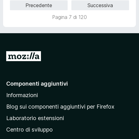
a
u
Precedente
Successiva
5
4
t
,
Pagina 7 di 120
a
1
t
s
a
u
3
5
,
1
V
s
a
u
5
i
a
Componenti aggiuntivi
l
Informazioni
l
a
Blog sui componenti aggiuntivi per Firefox
p
Laboratorio estensioni
a
Centro di sviluppo
g
i