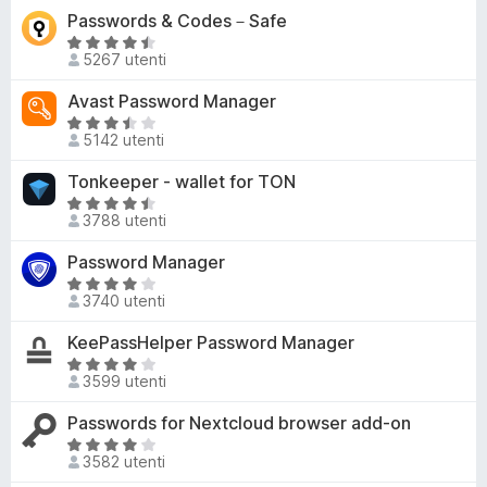
,
l
Passwords & Codes－Safe
5
t
3
u
a
V
s
t
5267 utenti
4
a
u
a
,
l
Avast Password Manager
5
t
6
u
a
V
s
t
5142 utenti
4
a
u
a
,
l
Tonkeeper - wallet for TON
5
t
2
u
a
V
s
t
3788 utenti
4
a
u
a
,
l
Password Manager
5
t
4
u
a
V
s
t
3740 utenti
3
a
u
a
,
l
KeePassHelper Password Manager
5
t
3
u
a
V
s
t
3599 utenti
4
a
u
a
,
l
Passwords for Nextcloud browser add-on
5
t
5
u
a
V
s
t
3582 utenti
4
a
u
a