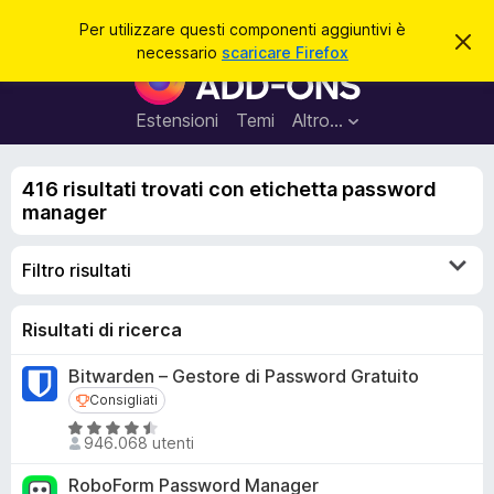
C
Accedi
Per utilizzare questi componenti aggiuntivi è
C
e
necessario
scaricare Firefox
h
C
r
i
o
u
c
d
m
Estensioni
Temi
Altro…
a
i
p
q
u
o
e
416 risultati trovati con etichetta password
n
s
manager
t
e
o
n
a
Filtro risultati
v
t
v
i
i
s
a
Risultati di ricerca
o
g
Bitwarden – Gestore di Password Gratuito
g
Consigliati
Consigliati
i
V
u
946.068 utenti
a
n
l
RoboForm Password Manager
t