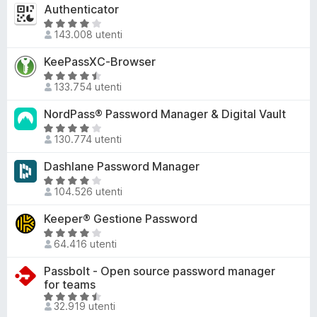
,
l
Authenticator
5
t
7
u
a
V
s
t
143.008 utenti
4
a
u
a
,
l
KeePassXC-Browser
5
t
8
u
a
V
s
t
133.754 utenti
3
a
u
a
,
l
NordPass® Password Manager & Digital Vault
5
t
6
u
a
V
s
t
130.774 utenti
4
a
u
a
,
l
Dashlane Password Manager
5
t
2
u
a
V
s
t
104.526 utenti
4
a
u
a
,
l
Keeper® Gestione Password
5
t
3
u
a
V
s
t
64.416 utenti
4
a
u
a
s
l
Passbolt - Open source password manager
5
t
u
u
for teams
a
5
t
V
4
32.919 utenti
a
a
,