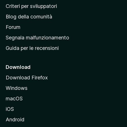
i
Criteri per sviluppatori
n
Blog della comunità
a
p
Forum
r
Segnala malfunzionamento
i
Guida per le recensioni
n
c
i
Download
p
Download Firefox
a
Windows
l
e
macOS
d
iOS
e
l
Android
s