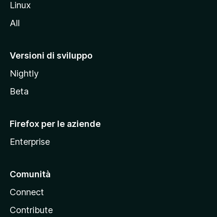
Linux
i
All
t
o
M
Versioni di sviluppo
o
Nightly
z
i
Beta
l
l
Firefox per le aziende
a
Enterprise
Comunità
Connect
Contribute