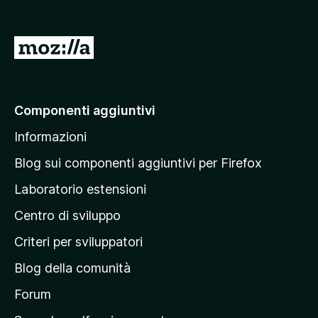
3
,
9
V
s
u
a
5
i
a
Componenti aggiuntivi
l
Informazioni
l
a
Blog sui componenti aggiuntivi per Firefox
p
Laboratorio estensioni
a
Centro di sviluppo
g
i
Criteri per sviluppatori
n
Blog della comunità
a
p
Forum
r