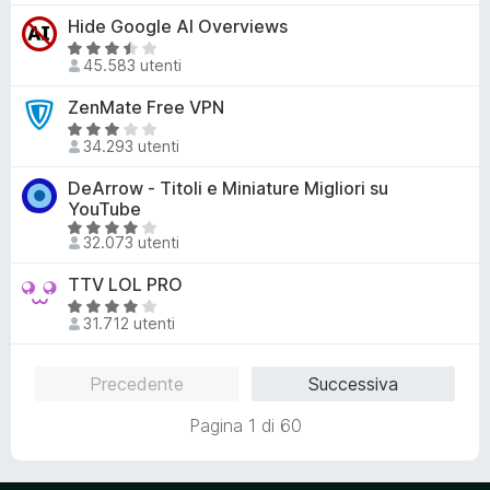
u
a
,
l
Hide Google AI Overviews
5
t
9
u
a
V
s
t
45.583 utenti
4
a
u
a
,
l
ZenMate Free VPN
5
t
7
u
a
V
s
t
34.293 utenti
4
a
u
a
,
l
DeArrow - Titoli e Miniature Migliori su
5
t
2
u
YouTube
a
s
t
V
3
32.073 utenti
u
a
a
,
5
t
l
4
TTV LOL PRO
a
u
s
V
3
t
31.712 utenti
u
a
,
a
5
l
2
t
u
Precedente
Successiva
s
a
t
u
4
a
Pagina 1 di 60
5
s
t
u
a
5