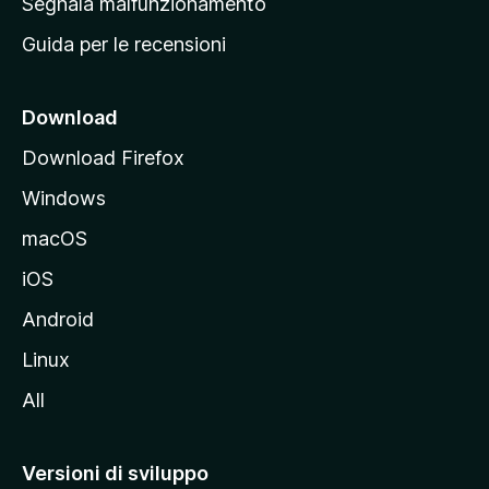
Segnala malfunzionamento
i
Guida per le recensioni
n
c
i
Download
p
Download Firefox
a
Windows
l
e
macOS
d
iOS
e
l
Android
s
Linux
i
All
t
o
M
Versioni di sviluppo