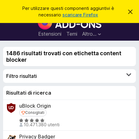
C
Accedi
Per utilizzare questi componenti aggiuntivi è
C
e
necessario
scaricare Firefox
h
C
r
i
o
u
c
d
m
Estensioni
Temi
Altro…
a
i
p
q
u
o
e
1486 risultati trovati con etichetta content
n
s
blocker
t
e
o
n
a
Filtro risultati
v
t
v
i
i
s
a
Risultati di ricerca
o
g
uBlock Origin
g
Consigliati
Consigliati
i
V
u
10.471.380 utenti
a
n
l
Privacy Badger
t