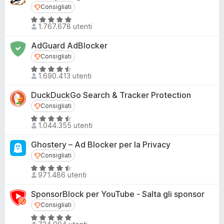
u
Consigliati
Consigliati
i
t
v
V
a
1.767.678 utenti
a
i
t
l
p
a
AdGuard AdBlocker
u
4
e
Consigliati
Consigliati
t
,
r
V
a
1.690.413 utenti
8
F
a
t
s
l
i
a
DuckDuckGo Search & Tracker Protection
u
u
r
4
Consigliati
Consigliati
5
t
,
e
V
a
1.044.355 utenti
8
f
a
t
s
o
l
a
Ghostery – Ad Blocker per la Privacy
u
u
x
4
Consigliati
Consigliati
5
t
,
V
a
971.486 utenti
6
a
t
s
l
a
SponsorBlock per YouTube - Salta gli sponsor
u
u
4
Consigliati
Consigliati
5
t
,
V
a