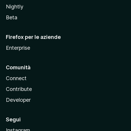
o
Nightly
z
i
Beta
l
l
Firefox per le aziende
a
Enterprise
Comunità
Connect
Contribute
Developer
Segui
Instagram