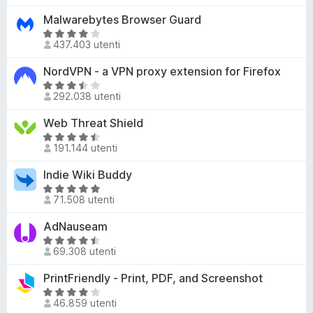
a
4
l
Malwarebytes Browser Guard
t
s
u
V
a
u
t
437.403 utenti
a
4
5
a
l
,
NordVPN - a VPN proxy extension for Firefox
t
u
6
a
V
t
s
292.038 utenti
4
a
a
u
,
l
Web Threat Shield
t
5
8
u
a
V
s
t
191.144 utenti
4
a
u
a
,
l
Indie Wiki Buddy
5
t
2
u
a
V
s
t
71.508 utenti
3
a
u
a
,
l
AdNauseam
5
t
7
u
a
V
s
t
69.308 utenti
4
a
u
a
,
l
PrintFriendly - Print, PDF, and Screenshot
5
t
3
u
a
V
s
t
46.859 utenti
4
a