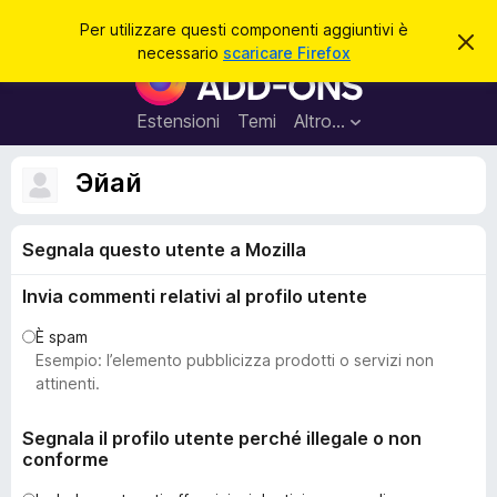
C
Accedi
Per utilizzare questi componenti aggiuntivi è
C
e
necessario
scaricare Firefox
h
C
r
i
o
u
c
d
m
Estensioni
Temi
Altro…
a
i
p
q
u
o
Эйай
e
n
s
t
e
o
Segnala questo utente a Mozilla
n
a
v
t
v
Invia commenti relativi al profilo utente
i
i
s
a
È spam
o
g
Esempio: l’elemento pubblicizza prodotti o servizi non
g
attinenti.
i
u
Segnala il profilo utente perché illegale o non
conforme
n
t