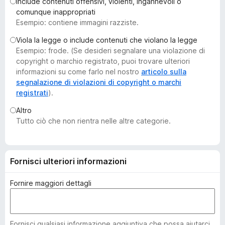
Include contenuti offensivi, violenti, ingannevoli o
i
comunque inappropriati
v
Esempio: contiene immagini razziste.
i
Viola la legge o include contenuti che violano la legge
p
Esempio: frode. (Se desideri segnalare una violazione di
e
copyright o marchio registrato, puoi trovare ulteriori
r
informazioni su come farlo nel nostro
articolo sulla
F
segnalazione di violazioni di copyright o marchi
registrati
).
i
r
Altro
e
Tutto ciò che non rientra nelle altre categorie.
f
o
x
Fornisci ulteriori informazioni
Fornire maggiori dettagli
Fornisci qualsiasi informazione aggiuntiva che possa aiutarci