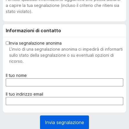
a capire la tua segnalazione (incluso il criterio che ritieni sia
stato violato).
Informazioni di contatto
Invia segnalazione anonima
L’invio di una segnalazione anonima ci impedirà di informarti
sullo stato della segnalazione o su eventuali opzioni di
ricorso.
(
Il tuo nome
o
b
b
(
Il tuo indirizzo email
l
o
i
b
g
b
a
l
Invia segnalazione
t
i