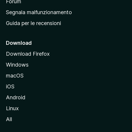
p
Forum
r
Segnala malfunzionamento
i
Guida per le recensioni
n
c
i
Download
p
Download Firefox
a
Windows
l
e
macOS
d
iOS
e
l
Android
s
Linux
i
All
t
o