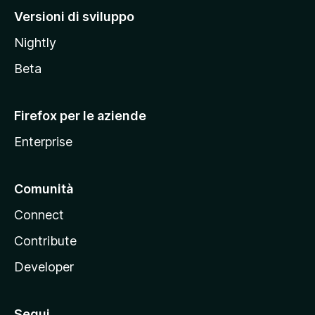
M
Versioni di sviluppo
o
Nightly
z
i
Beta
l
l
Firefox per le aziende
a
Enterprise
Comunità
Connect
Contribute
Developer
Segui