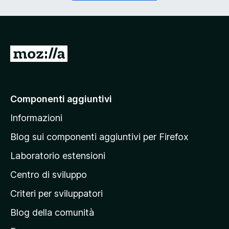
o
g
r
a
i
t
o
o
)
r
V
i
a
o
)
i
a
Componenti aggiuntivi
l
Informazioni
l
a
Blog sui componenti aggiuntivi per Firefox
p
Laboratorio estensioni
a
Centro di sviluppo
g
i
Criteri per sviluppatori
n
Blog della comunità
a