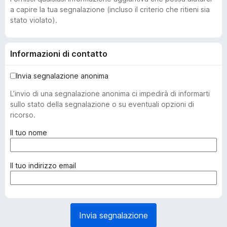
a capire la tua segnalazione (incluso il criterio che ritieni sia
stato violato).
Informazioni di contatto
Invia segnalazione anonima
L’invio di una segnalazione anonima ci impedirà di informarti
sullo stato della segnalazione o su eventuali opzioni di
ricorso.
(
Il tuo nome
o
b
b
(
Il tuo indirizzo email
l
o
i
b
g
b
a
l
Invia segnalazione
t
i