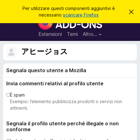
C
Accedi
Per utilizzare questi componenti aggiuntivi è
C
e
necessario
scaricare Firefox
h
C
r
i
o
u
c
d
m
Estensioni
Temi
Altro…
a
i
p
q
u
o
アヒージョス
e
n
s
t
e
o
Segnala questo utente a Mozilla
n
a
v
t
v
Invia commenti relativi al profilo utente
i
i
s
a
È spam
o
g
Esempio: l’elemento pubblicizza prodotti o servizi non
g
attinenti.
i
u
Segnala il profilo utente perché illegale o non
conforme
n
t