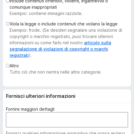
Include contenuti offensivi, violenti, ingannevoli o
i
comunque inappropriati
v
Esempio: contiene immagini razziste.
i
Viola la legge o include contenuti che violano la legge
p
Esempio: frode. (Se desideri segnalare una violazione di
e
copyright o marchio registrato, puoi trovare ulteriori
r
informazioni su come farlo nel nostro
articolo sulla
F
segnalazione di violazioni di copyright o marchi
registrati
).
i
r
Altro
e
Tutto ciò che non rientra nelle altre categorie.
f
o
x
Fornisci ulteriori informazioni
Fornire maggiori dettagli
Fornisci qualsiasi informazione aggiuntiva che possa aiutarci