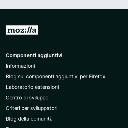
o
g
r
a
i
t
o
o
)
r
V
i
a
o
)
i
a
Componenti aggiuntivi
l
Informazioni
l
a
Blog sui componenti aggiuntivi per Firefox
p
Laboratorio estensioni
a
Centro di sviluppo
g
i
Criteri per sviluppatori
n
Blog della comunità
a