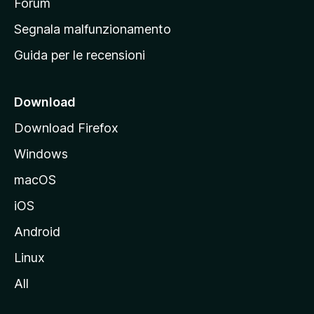
p
Forum
r
Segnala malfunzionamento
i
Guida per le recensioni
n
c
i
Download
p
Download Firefox
a
Windows
l
e
macOS
d
iOS
e
l
Android
s
Linux
i
All
t
o