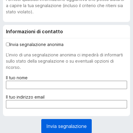
a capire la tua segnalazione (incluso il criterio che ritieni sia
stato violato).
Informazioni di contatto
Invia segnalazione anonima
L’invio di una segnalazione anonima ci impedirà di informarti
sullo stato della segnalazione o su eventuali opzioni di
ricorso.
(
Il tuo nome
o
b
b
(
Il tuo indirizzo email
l
o
i
b
g
b
a
l
Invia segnalazione
t
i