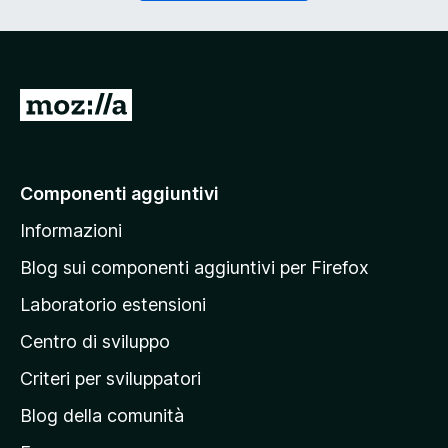
o
g
r
a
i
t
o
o
)
r
V
i
a
o
)
i
a
Componenti aggiuntivi
l
Informazioni
l
a
Blog sui componenti aggiuntivi per Firefox
p
Laboratorio estensioni
a
Centro di sviluppo
g
i
Criteri per sviluppatori
n
Blog della comunità
a