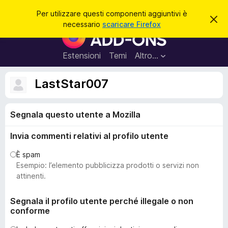
C
Accedi
Per utilizzare questi componenti aggiuntivi è
C
e
necessario
scaricare Firefox
h
C
r
i
o
u
c
d
m
Estensioni
Temi
Altro…
a
i
p
q
u
o
LastStar007
e
n
s
t
e
o
Segnala questo utente a Mozilla
n
a
v
t
v
Invia commenti relativi al profilo utente
i
i
s
a
È spam
o
g
Esempio: l’elemento pubblicizza prodotti o servizi non
g
attinenti.
i
u
Segnala il profilo utente perché illegale o non
conforme
n
t