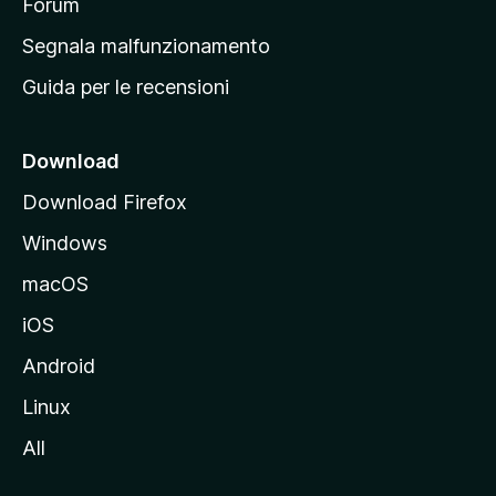
p
Forum
r
Segnala malfunzionamento
i
Guida per le recensioni
n
c
i
Download
p
Download Firefox
a
Windows
l
e
macOS
d
iOS
e
l
Android
s
Linux
i
All
t
o