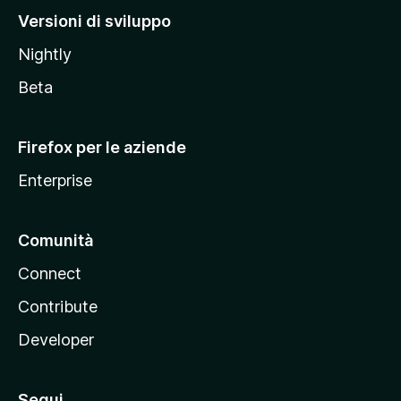
M
Versioni di sviluppo
o
Nightly
z
i
Beta
l
l
Firefox per le aziende
a
Enterprise
Comunità
Connect
Contribute
Developer
Segui