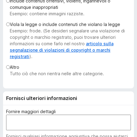
Include contenuti offensivi, violenti, ingannevoli o
i
comunque inappropriati
v
Esempio: contiene immagini razziste.
i
Viola la legge o include contenuti che violano la legge
p
Esempio: frode. (Se desideri segnalare una violazione di
e
copyright o marchio registrato, puoi trovare ulteriori
r
informazioni su come farlo nel nostro
articolo sulla
F
segnalazione di violazioni di copyright o marchi
registrati
).
i
r
Altro
e
Tutto ciò che non rientra nelle altre categorie.
f
o
x
Fornisci ulteriori informazioni
Fornire maggiori dettagli
Fornisci qualsiasi informazione aggiuntiva che possa aiutarci