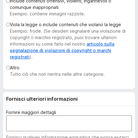
Include contenuti offensivi, violenti, ingannevoli o
i
comunque inappropriati
v
Esempio: contiene immagini razziste.
i
Viola la legge o include contenuti che violano la legge
p
Esempio: frode. (Se desideri segnalare una violazione di
e
copyright o marchio registrato, puoi trovare ulteriori
r
informazioni su come farlo nel nostro
articolo sulla
F
segnalazione di violazioni di copyright o marchi
registrati
).
i
r
Altro
e
Tutto ciò che non rientra nelle altre categorie.
f
o
x
Fornisci ulteriori informazioni
Fornire maggiori dettagli
Fornisci qualsiasi informazione aggiuntiva che possa aiutarci