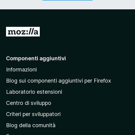
o
g
r
a
i
t
o
o
)
r
V
i
a
o
)
i
a
Componenti aggiuntivi
l
Informazioni
l
a
Blog sui componenti aggiuntivi per Firefox
p
Laboratorio estensioni
a
Centro di sviluppo
g
i
Criteri per sviluppatori
n
Blog della comunità
a