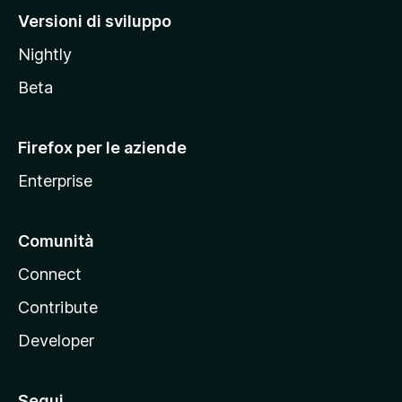
M
Versioni di sviluppo
o
Nightly
z
i
Beta
l
l
Firefox per le aziende
a
Enterprise
Comunità
Connect
Contribute
Developer
Segui