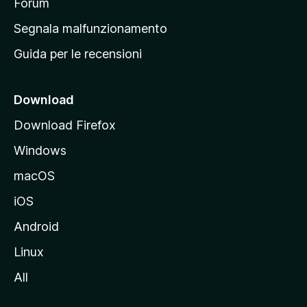
p
Forum
r
Segnala malfunzionamento
i
Guida per le recensioni
n
c
i
Download
p
Download Firefox
a
Windows
l
e
macOS
d
iOS
e
l
Android
s
Linux
i
All
t
o