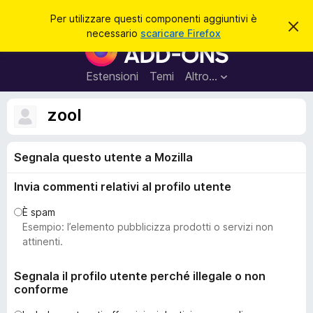
C
Accedi
Per utilizzare questi componenti aggiuntivi è
C
e
necessario
scaricare Firefox
h
C
r
i
o
u
c
d
m
Estensioni
Temi
Altro…
a
i
p
q
u
o
zool
e
n
s
t
e
o
Segnala questo utente a Mozilla
n
a
v
t
v
Invia commenti relativi al profilo utente
i
i
s
a
È spam
o
g
Esempio: l’elemento pubblicizza prodotti o servizi non
g
attinenti.
i
u
Segnala il profilo utente perché illegale o non
conforme
n
t