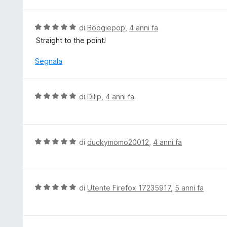
l
s
u
u
t
V
di
Boogiepop
,
4 anni fa
5
a
a
Straight to the point!
t
l
a
u
Segnala
5
t
s
a
u
t
V
di
Dilip
,
4 anni fa
5
a
a
5
l
s
u
u
t
V
di
duckymomo20012
,
4 anni fa
5
a
a
t
l
a
u
5
t
V
di
Utente Firefox 17235917
,
5 anni fa
s
a
a
u
t
l
5
a
u
5