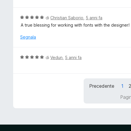
t
l
5
a
u
4
t
V
di
Christian Saborio
,
5 anni fa
s
a
a
A true blessing for working with fonts with the designer!
u
t
l
5
a
u
Segnala
5
t
s
a
u
t
V
di
Vedun
,
5 anni fa
5
a
a
5
l
s
u
u
t
5
Precedente
1
a
t
Pagin
a
5
s
u
5