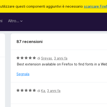
 utilizzare questi componenti aggiuntivi è necessario
scaricare Fire
mi
Altro…
87 recensioni
V
di
Sreyas
,
3 anni fa
a
Best extension available on Firefox to find fonts in a We
l
u
Segnala
t
a
t
V
di
Ka
,
3 anni fa
a
a
5
l
s
u