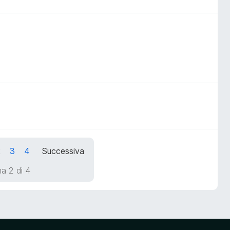
2
3
4
Successiva
a 2 di 4