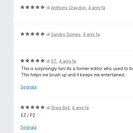
5
t
V
di
Anthony Graydon
,
4 anni fa
s
a
a
u
t
l
5
a
u
5
t
V
di
Sandro Gomes
,
4 anni fa
s
a
a
u
t
l
5
a
u
5
t
V
di
ST
,
4 anni fa
s
a
a
This is surprisingly fun! As a former editor who used to be
u
t
l
This helps me brush up and it keeps me entertained.
5
a
u
5
t
Segnala
s
a
u
t
5
a
V
di
Greg Bell
,
4 anni fa
5
a
EZ / PZ
s
l
u
u
Segnala
5
t