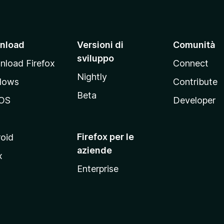
nload
Versioni di
Comunità
sviluppo
load Firefox
Connect
Nightly
dows
Contribute
Beta
OS
Developer
Firefox per le
oid
aziende
x
Enterprise