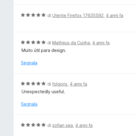
a
t
V
di
Utente Firefox 17635592
,
4 anni fa
a
a
5
l
s
u
u
t
V
di
Matheus da Cunha
,
4 anni fa
5
a
a
Muito útil para design.
t
l
a
u
Segnala
5
t
s
a
u
t
V
di
folgoris
,
4 anni fa
5
a
a
Unexpectedly useful.
5
l
s
u
Segnala
u
t
5
a
t
V
di
sofian sea
,
4 anni fa
a
a
5