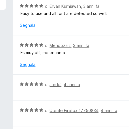
u
t
V
di
Ervan Kurniawan
,
3 anni fa
5
a
a
Easy to use and all font are detected so well!
t
l
a
u
Segnala
5
t
s
a
u
t
V
di
Mendozalz
,
3 anni fa
5
a
a
Es muy util, me encanta
5
l
s
u
Segnala
u
t
5
a
t
V
di
Jardel
,
4 anni fa
a
a
5
l
s
u
u
t
V
di
Utente Firefox 17750834
,
4 anni fa
5
a
a
t
l
a
u