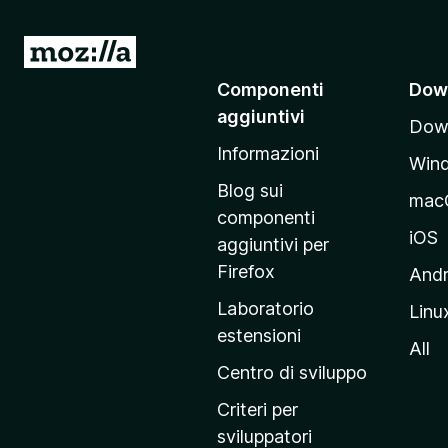
V
a
Componenti
Dow
i
aggiuntivi
Down
a
Informazioni
l
Win
l
Blog sui
mac
a
componenti
p
iOS
aggiuntivi per
a
Firefox
Andr
g
Laboratorio
Linu
i
estensioni
n
All
a
Centro di sviluppo
p
Criteri per
r
sviluppatori