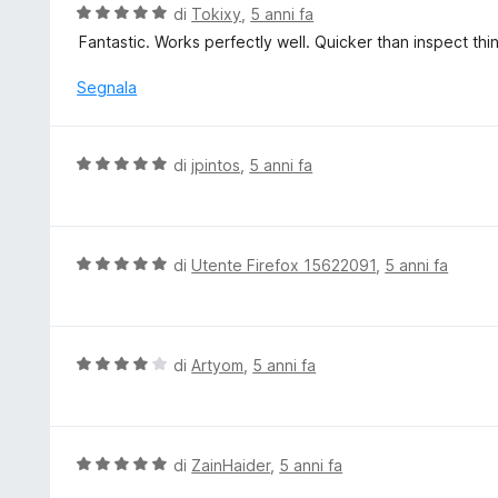
t
V
di
Tokixy
,
5 anni fa
s
a
a
Fantastic. Works perfectly well. Quicker than inspect thin
u
t
l
5
a
u
Segnala
5
t
s
a
u
t
V
di
jpintos
,
5 anni fa
5
a
a
5
l
s
u
u
t
V
di
Utente Firefox 15622091
,
5 anni fa
5
a
a
t
l
a
u
5
t
V
di
Artyom
,
5 anni fa
s
a
a
u
t
l
5
a
u
5
t
V
di
ZainHaider
,
5 anni fa
s
a
a
u