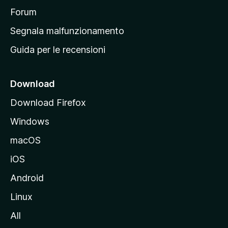
p
Forum
r
Segnala malfunzionamento
i
Guida per le recensioni
n
c
i
Download
p
Download Firefox
a
Windows
l
e
macOS
d
iOS
e
l
Android
s
Linux
i
All
t