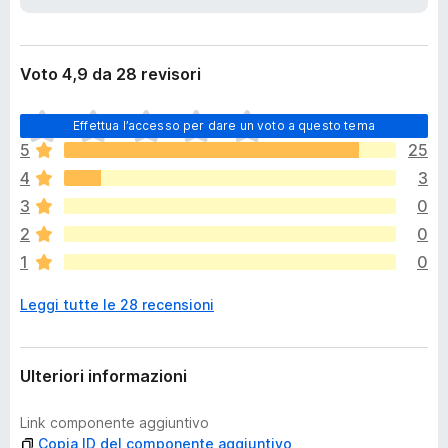
i
i
o
v
n
i
e
Voto 4,9 da 28 revisori
p
e
N
Effettua l’accesso per dare un voto a questo tema
r
o
5
25
F
n
4
3
c
i
i
3
0
r
s
2
e
0
o
f
1
0
n
o
o
Leggi tutte le 28 recensioni
x
a
n
c
o
Ulteriori informazioni
r
a
Link componente aggiuntivo
v
Copia ID del componente aggiuntivo