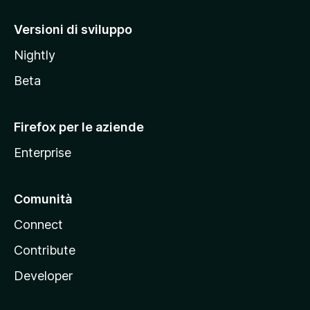
o
M
Versioni di sviluppo
o
Nightly
z
i
Beta
l
l
Firefox per le aziende
a
Enterprise
Comunità
Connect
Contribute
Developer