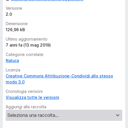
a
l
Versione
u
2.0
t
Dimensione
a
126,96 kB
z
i
Ultimo aggiornamento
o
7 anni fa (13 mag 2019)
n
Categorie correlate
i
Natura
Licenza
Creative Commons Attribuzione-Condividi allo stesso
modo 3.0
Cronologia versioni
Visualizza tutte le versioni
Aggiungi alla raccolta