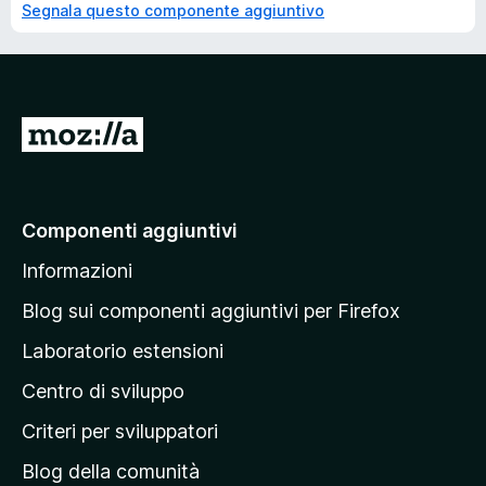
Segnala questo componente aggiuntivo
V
a
i
a
Componenti aggiuntivi
l
Informazioni
l
a
Blog sui componenti aggiuntivi per Firefox
p
Laboratorio estensioni
a
Centro di sviluppo
g
i
Criteri per sviluppatori
n
Blog della comunità
a