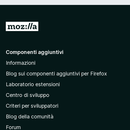
V
a
i
a
Componenti aggiuntivi
l
Informazioni
l
a
Blog sui componenti aggiuntivi per Firefox
p
Laboratorio estensioni
a
Centro di sviluppo
g
i
Criteri per sviluppatori
n
Blog della comunità
a
p
Forum