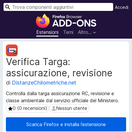
C
Accedi
e
C
r
o
c
m
Estensioni
Temi
Altro…
a
p
o
M
n
e
Verifica Targa:
t
e
a
n
assicurazione, revisione
d
t
a
i
di
DistanzeChilometriche.net
t
a
i
Controlla dalla targa assicurazione RC, revisione e
g
e
classe ambientale dal servizio ufficiale del Ministero.
g
s
0 (0 recensioni)
Nessun utente
0 (0 recensioni)
Nessun utente
t
i
e
u
n
n
Scarica Firefox e installa l’estensione
s
t