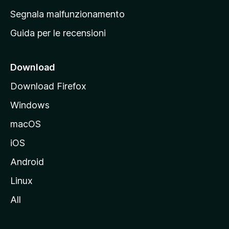
r
Segnala malfunzionamento
i
Guida per le recensioni
n
c
i
Download
p
Download Firefox
a
Windows
l
e
macOS
d
iOS
e
l
Android
s
Linux
i
All
t
o