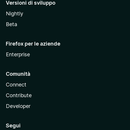
M
Versioni di sviluppo
o
Nightly
z
i
Beta
l
l
Firefox per le aziende
a
Enterprise
Comunità
Connect
Contribute
Developer
Segui