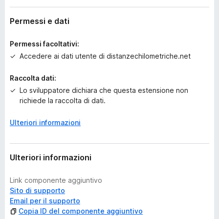
c
o
Permessi e dati
r
a
Permessi facoltativi:
v
Accedere ai dati utente di distanzechilometriche.net
a
l
Raccolta dati:
u
Lo sviluppatore dichiara che questa estensione non
t
richiede la raccolta di dati.
a
z
i
Ulteriori informazioni
o
n
i
Ulteriori informazioni
Link componente aggiuntivo
Sito di supporto
Email per il supporto
Copia ID del componente aggiuntivo