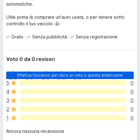
automatiche.
Utile prima di comprare un'auto usata, o per tenere sotto
controllo il tuo veicolo. 👍
✅ Gratis · ✅ Senza pubblicità · ✅ Senza registrazione
Voto 0 da 0 revisori
N
Effettua l’accesso per dare un voto a questa estensione
o
5
0
n
4
0
c
i
3
0
s
2
0
o
1
0
n
o
Ancora nessuna recensione
a
n