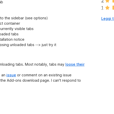
2
ab
o
1
n
o
to the sidebar (see options)
Leggi t
a
ct container
n
rrently visible tabs
c
loaded tabs
o
allation notice
r
sing unloaded tabs --> just try it
a
v
a
l
 unloading tabs. Most notably, tabs may
loose their
u
t
s an
issue
or comment on an existing issue
a
n the Add-ons download page. I can't respond to
z
i
o
n
i