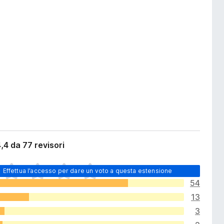
,4 da 77 revisori
Effettua l’accesso per dare un voto a questa estensione
54
13
3