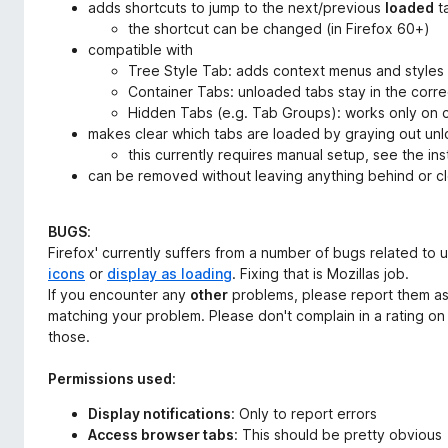
adds shortcuts to jump to the next/previous
loaded
t
the shortcut can be changed (in Firefox 60+)
compatible with
Tree Style Tab: adds context menus and styles 
Container Tabs: unloaded tabs stay in the corre
Hidden Tabs (e.g. Tab Groups): works only on cu
makes clear which tabs are loaded by graying out un
this currently requires manual setup, see the inst
can be removed without leaving anything behind or clo
BUGS
:
Firefox' currently suffers from a number of bugs related to
icons
or
display as loading
. Fixing that is Mozillas job.
If you encounter any
other
problems, please report them a
matching your problem. Please don't complain in a rating o
those.
Permissions used
:
Display notifications
: Only to report errors
Access browser tabs
: This should be pretty obvious