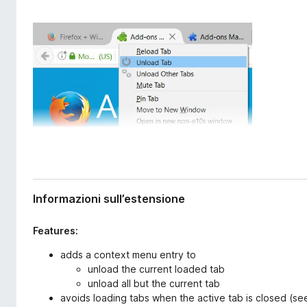
s
i
i
v
o
i
n
p
e
e
r
F
i
r
e
f
o
Informazioni sull’estensione
x
Features:
adds a context menu entry to
unload the current loaded tab
unload all but the current tab
avoids loading tabs when the active tab is closed (see 