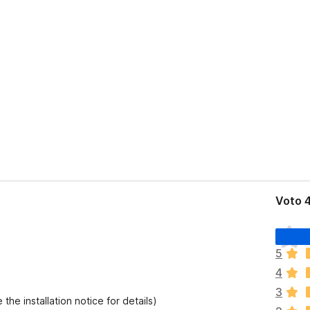
Voto 4
N
o
5
n
4
c
i
3
the installation notice for details)
s