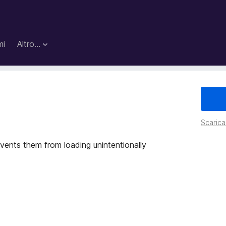
mi
Altro…
Scarica 
vents them from loading unintentionally