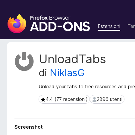
C
o
Estensioni
Te
m
p
o
n
M
UnloadTabs
e
e
t
n
di
NiklasG
a
t
d
i
a
Unload your tabs to free resources and pre
a
t
g
i
4.4 (77 recensioni)
2896 utenti
4.4 (77 recensioni)
2896 utenti
g
e
i
s
t
u
e
n
Screenshot
n
t