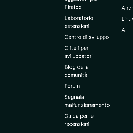
a
Firefox
Andr
g
Laboratorio
Linu
i
estensioni
n
All
a
Centro di sviluppo
p
Criteri per
r
sviluppatori
i
Blog della
n
comunità
c
i
Forum
p
Segnala
a
malfunzionamento
l
Guida per le
e
recensioni
d