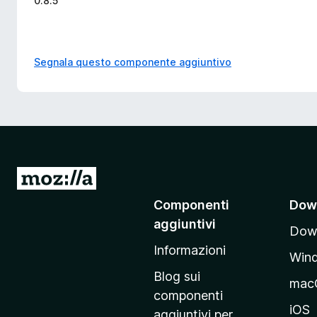
0.8.5
Segnala questo componente aggiuntivo
V
a
Componenti
Dow
i
aggiuntivi
Down
a
Informazioni
l
Win
l
Blog sui
mac
a
componenti
p
iOS
aggiuntivi per