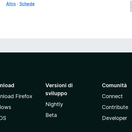
Altro
Schede
nload
Versioni di
Comunità
sviluppo
load Firefox
Connect
Nightly
dows
Contribute
Beta
OS
Developer